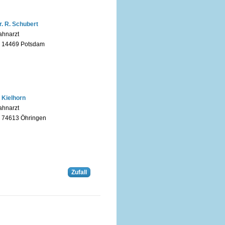
r. R. Schubert
ahnarzt
n 14469 Potsdam
. Kielhorn
ahnarzt
n 74613 Öhringen
Zufall