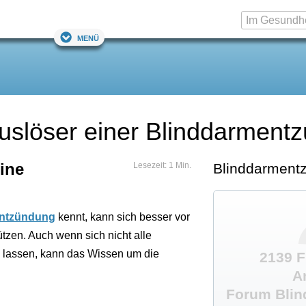
Menü
Auslöser einer Blinddarment
ine
Lesezeit: 1 Min.
Blinddarment
ntzündung
kennt, kann sich besser vor
zen. Auch wenn sich nicht alle
 lassen, kann das Wissen um die
2139 F
A
Forum Bli