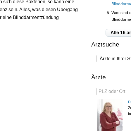
 sich diese Bakterien, so kann eine
Blinddarm
enz sein. Alles, was diesen Übergang
Was sind d
für eine Blinddarmentzündung
Blinddarm
Alle 16 a
Arztsuche
Ärzte
D
Z
i