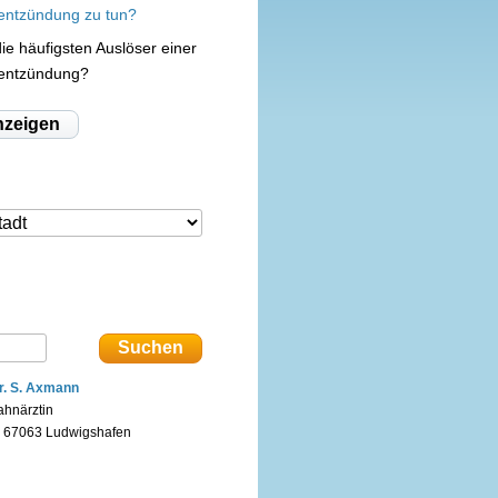
entzündung zu tun?
ie häufigsten Auslöser einer
entzündung?
nzeigen
r. S. Axmann
ahnärztin
n 67063 Ludwigshafen