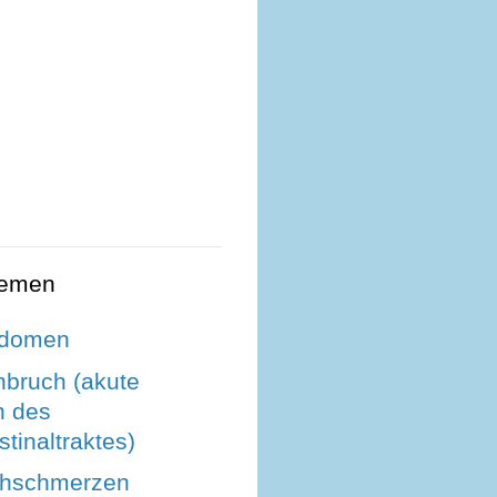
hemen
bdomen
bruch (akute
n des
stinaltraktes)
chschmerzen