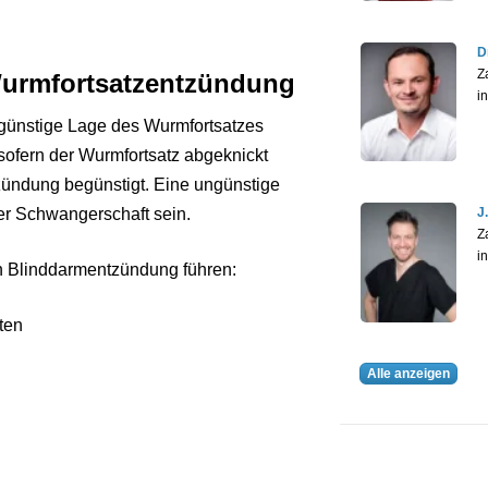
D
Z
 Wurmfortsatzentzündung
i
günstige Lage des Wurmfortsatzes
sofern der Wurmfortsatz abgeknickt
tzündung begünstigt. Eine ungünstige
er Schwangerschaft sein.
J
Z
i
n Blinddarmentzündung führen:
ten
Alle anzeigen