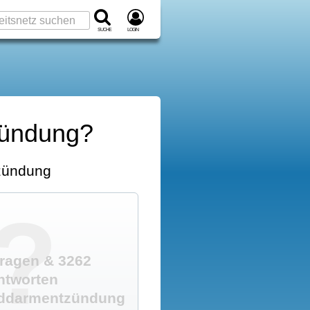
Suche
Login
zündung?
zündung
?
ragen & 3262
ntworten
nddarmentzündung