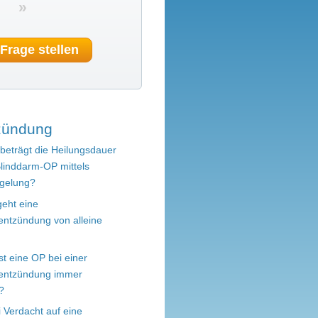
»
 Frage stellen
zündung
beträgt die Heilungsdauer
Blinddarm-OP mittels
gelung?
geht eine
entzündung von alleine
ist eine OP bei einer
entzündung immer
?
i Verdacht auf eine