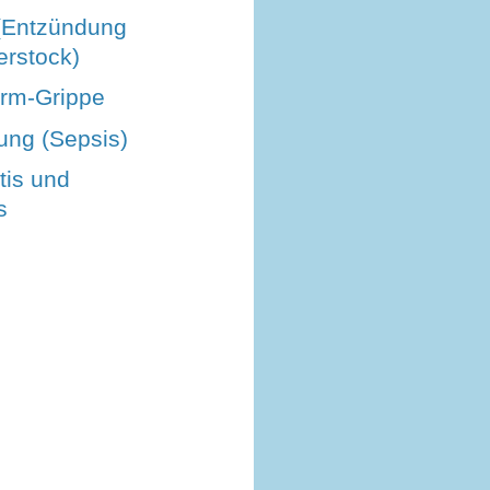
 (Entzündung
ierstock)
rm-Grippe
tung (Sepsis)
tis und
s