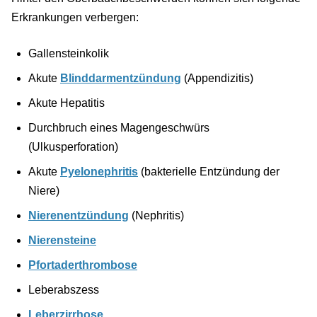
Erkrankungen verbergen:
Gallensteinkolik
Akute
Blinddarmentzündung
(Appendizitis)
Akute Hepatitis
Durchbruch eines Magengeschwürs
(Ulkusperforation)
Akute
Pyelonephritis
(bakterielle Entzündung der
Niere)
Nierenentzündung
(Nephritis)
Nierensteine
Pfortaderthrombose
Leberabszess
Leberzirrhose