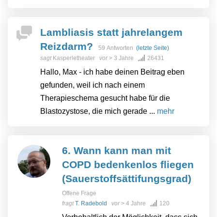
Lambliasis statt jahrelangem
Reizdarm?
59 Antworten
(letzte Seite)
sagt
Kasperletheater
vor
> 3 Jahre
26431
Hallo, Max - ich habe deinen Beitrag eben
gefunden, weil ich nach einem
Therapieschema gesucht habe für die
Blastozystose, die mich gerade ...
mehr
6. Wann kann man mit
COPD bedenkenlos fliegen
(Sauerstoffsättifungsgrad)
Offene Frage
fragt
T. Radebold
vor
> 4 Jahre
120