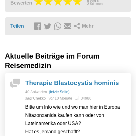
5
von
5
Bewerten
2
Stimmen
Teilen
Mehr
Aktuelle Beiträge im Forum
Reisemedizin
Therapie Blastocystis hominis
40 Antworten
(letzte Seite)
sagt
Chekko
vor
10 Monate
34986
Bitte um Info wie und wo man hier in Europa
Nitazonxanida kaufen kann oder von
Lateinamerika oder USA?
Hat es jemand geschafft?