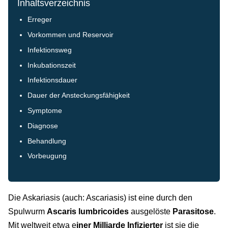
Inhaltsverzeichnis
Erreger
Vorkommen und Reservoir
Infektionsweg
Inkubationszeit
Infektionsdauer
Dauer der Ansteckungsfähigkeit
Symptome
Diagnose
Behandlung
Vorbeugung
Die Askariasis (auch: Ascariasis) ist eine durch den
Spulwurm
Ascaris lumbricoides
ausgelöste
Parasitose
.
Mit weltweit etwa e
iner Milliarde Infizierter
ist sie die