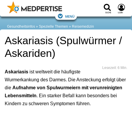
Suche
Login
Menü
Gesundheitsinfos
Spezielle Themen
Reisemedizin
Askariasis (Spulwürmer /
Askariden)
Lesezeit: 6 Min.
Askariasis
ist weltweit die häufigste
Wurmerkankung des Darmes. Die Ansteckung erfolgt über
die
Aufnahme von Spulwurmeiern mit verunreinigten
Lebensmitteln
. Ein starker Befall kann besonders bei
Kindern zu schweren Symptomen führen.