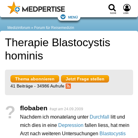
Suche
Login
Menü
Medizinforum
Forum für Reisemedizin
Therapie Blastocystis
hominis
Thema abonnieren
Jetzt Frage stellen
41 Beiträge - 34986 Aufrufe
?
flobaben
fragt am
24.09.2009
Nachdem ich monatelang unter
Durchfall
litt und
mich dies in eine
Depression
fallen liess, hat mein
Arzt nach weiteren Untersuchungen
Blastocystis