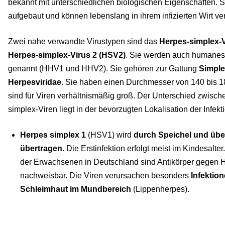
bekannt mit unterschiedlichen biologischen Eigenschaften. Si
aufgebaut und können lebenslang in ihrem infizierten Wirt ve
Zwei nahe verwandte Virustypen sind das
Herpes-simplex-V
Herpes-simplex-Virus 2 (HSV2)
. Sie werden auch humanes
genannt (HHV1 und HHV2). Sie gehören zur Gattung
Simple
Herpesviridae
. Sie haben einen Durchmesser von 140 bis 
sind für Viren verhältnismäßig groß. Der Unterschied zwisc
simplex-Viren liegt in der bevorzugten Lokalisation der Infekt
Herpes simplex 1
(HSV1) wird
durch Speichel und übe
übertragen
. Die Erstinfektion erfolgt meist im Kindesalte
der Erwachsenen in Deutschland sind Antikörper gegen 
nachweisbar. Die Viren verursachen besonders
Infektio
Schleimhaut im Mundbereich
(Lippenherpes).