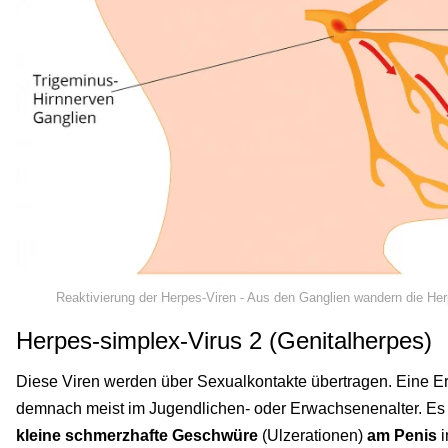
Reaktivierung der Herpes-Viren - Aus den Ganglien wandern die Her
Herpes-simplex-Virus 2 (Genitalherpes)
Diese Viren werden über Sexualkontakte übertragen. Eine Erst
demnach meist im Jugendlichen- oder Erwachsenenalter. Es 
kleine schmerzhafte Geschwüre
(Ulzerationen)
am Penis
i