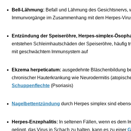
Bell-Lähmung:
Befall und Lähmung des Gesichtsnervs, w
Immunvorgänge im Zusammenhang mit dem Herpes-Virus 
Entzündung der Speiseröhre, Herpes-simplex-Ösopha
entstehen Schleimhautschäden der Speiseröhre, häufig tri
mit geschwächtem Immunsystem auf
Ekzema herpeticatum:
ausgedehnte Bläschenbildung be
chronischer Hauterkrankung wie Neurodermitis (atopische
Schuppenflechte
(Psoriasis)
Nagelbettentzündung
durch Herpes simplex sind ebens
Herpes-Enzephalitis:
In seltenen Fällen, wenn es dem 
gelingt, das Virus in Schach zu halten, kann es zu einer
G