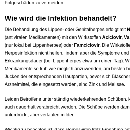
Folgeschäden zu vermeiden.
Wie wird die Infektion behandelt?
Die Behandlung des Lippen- oder Genitalherpes erfolgt mit
N
(antiviralen Medikamenten) mit den Wirkstoffen
Aciclovir
,
Va
(nur lokal bei Lippenherpes) oder
Famciclovir
. Die Wirkstof
Herpesinfektion nicht heilen, lindern aber die Symptome und
Erkrankungsdauer (bei Lippenherpes etwa um einen Tag). Wich
Medikamente so früh wie möglich anzuwenden, am besten be
Jucken der entsprechenden Hautpartien, bevor sich Bläschen
Arzneimittel, die eingesetzt werden, sind Zink und Melisse.
Leiden Betroffene unter ständig wiederkehrenden Schüben,
auch dauerhaft verabreicht werden. Die Schübe werden damit
unterdrückt, aber verlaufen milder.
Wichtig zu beachten ist, dass Herpesviren trotz Einnahme an