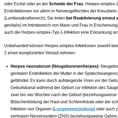
oder Eichel oder an der
Scheide der Frau
. Herpes-simplex-
Erstinfektionen vor allem in Nervengeflechten der Kreuzbe
(Lumbosakralbereich). Sie treten
bei Reaktivierung erneut 
genitalis) im Intimbereich von Mann und Frau in Erscheinung
auch die Herpes-simplex-Typ-1-Infektion eine Erkrankung am
Unbehandelt können Herpes-simplex-Infektionen sowohl bei
2 einen komplizierten Verlauf nehmen:
Herpes neonatorum (Neugeborenenherpes):
Neugebore
genitalen Erstinfektion der Mutter in der Spätschwangers
gefährdet. Es kann durch aufsteigende Viren vor der Gebu
Geburtskanal während der Geburt zur Infektion des Säu
zwei bis vier Wochen nach der Geburt (beziehungsweise 
Bläschenbildung der Haut und Schleimhäute oder bei sc
Infektion von Organen (
Lungenentzündung
) oder auch 
zentralem Nervensystem (ZNS) beziehungsweise Gehirn