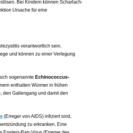
uslösen. Bei Kindern können Scharlach-
ktion Ursache für eine
ezystitis verantwortlich sein.
ege und können zu einer Verlegung
 sich sogenannte
Echinococcus-
ern enthalten Würmer in frühen
e, den Gallengang und damit den
us
(Erreger von AIDS) infiziert sind,
enentzündung zu erkranken. Eine
m Epstein-Barr-Virus (Erreger des