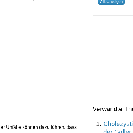
Alle anzeigen
Verwandte T
Cholezysti
r Unfälle können dazu führen, dass
der Galle