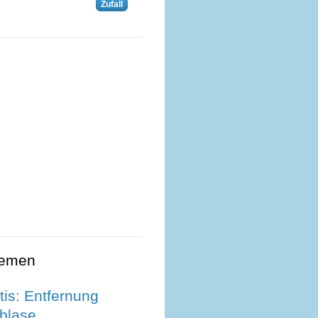
Zufall
hemen
tis: Entfernung
nblase