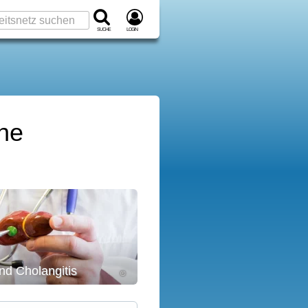
Suche
Login
ne
und Cholangitis
©