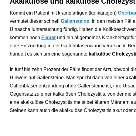
Akalkulöse und kalkulöse Cholezysti
Kommt ein Patient mit krampfartigen (kolikartigen)
Oberba
vermutet dieser schnell
Gallensteine
. In den meisten Fälle
Ultraschalluntersuchung fündig. Halten die Kolikbeschwerd
kommen noch
Fieber
und ein allgemeines Krankheitsgefüh
eine Entzündung in der Gallenblasenwand verursacht. Be
handelt es sich um eine sogenannte
kalkulöse Cholezysti
In fünf bis zehn Prozent der Fälle findet der Arzt, obwohl
Hinweis auf Gallensteine. Man spricht dann von einer
akal
Gallenblasenentzündung ohne Gallensteine ist, ihre Ursach
Gegensatz zu einer kalkulösen Cholezystitis, von der meiste
eine akalkulöse Cholezystitis meist bei älteren Männern a
Steinen kann auch die akalkulöse Cholezystitis akut oder c