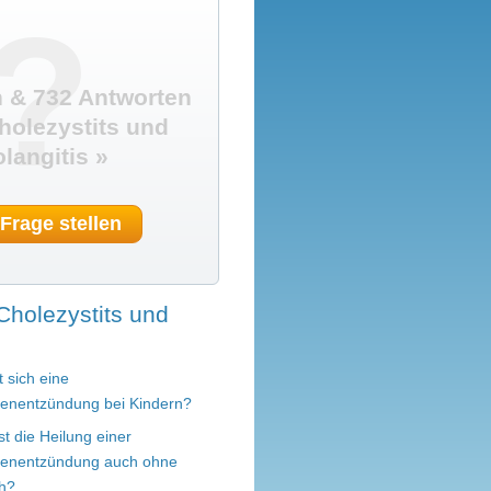
?
 & 732 Antworten
olezystits und
langitis »
 Frage stellen
Cholezystits und
 sich eine
senentzündung bei Kindern?
st die Heilung einer
senentzündung auch ohne
h?