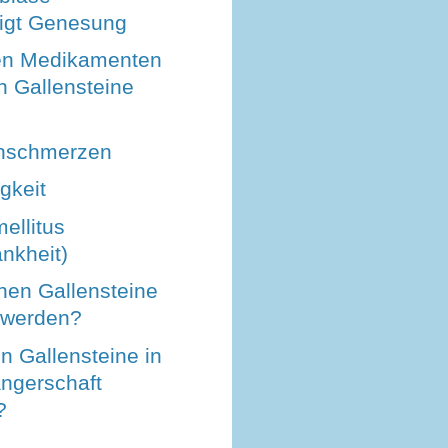
igt Genesung
en Medikamenten
h Gallensteine
hschmerzen
igkeit
ellitus
nkheit)
en Gallensteine
h werden?
n Gallensteine in
ngerschaft
?