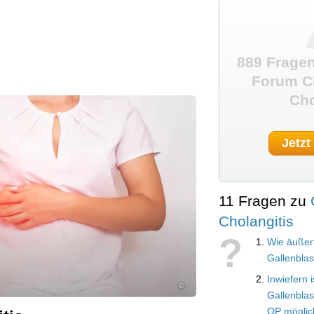
889 Fragen
Forum Ch
Cho
Jetzt
11 Fragen zu
Cholangitis
?
Wie äußert
Gallenbla
Inwiefern i
©
Gallenbla
OP möglic