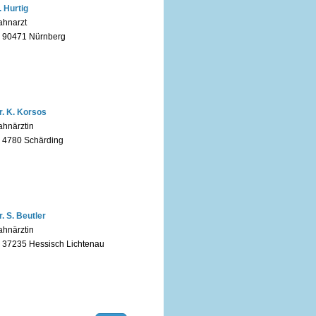
. Hurtig
ahnarzt
n 90471 Nürnberg
r. K. Korsos
ahnärztin
n 4780 Schärding
r. S. Beutler
ahnärztin
n 37235 Hessisch Lichtenau