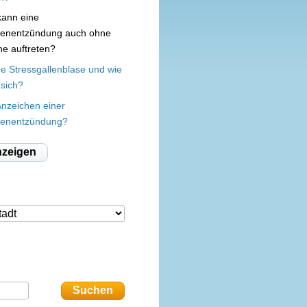
kann eine
senentzündung auch ohne
ne auftreten?
ne Stressgallenblase und wie
 sich?
Anzeichen einer
senentzündung?
nzeigen