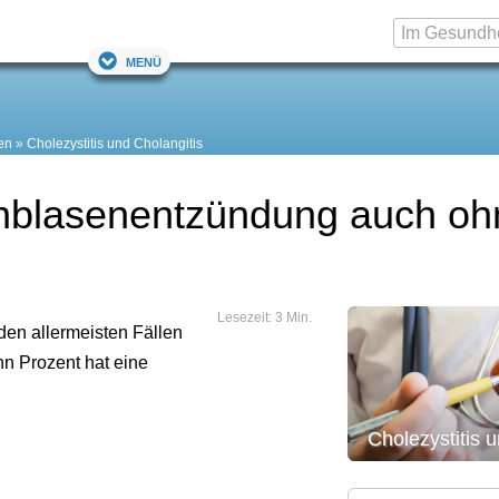
Menü
en
Cholezystitis und Cholangitis
enblasenentzündung auch oh
Lesezeit: 3 Min.
 den allermeisten Fällen
hn Prozent hat eine
Cholezystitis 