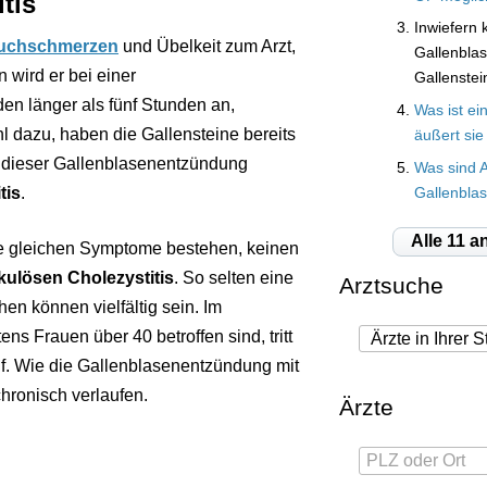
tis
Inwiefern 
uchschmerzen
und Übelkeit zum Arzt,
Gallenbla
n wird er bei einer
Gallenstei
en länger als fünf Stunden an,
Was ist ei
l dazu, haben die Gallensteine bereits
äußert sie
i dieser Gallenblasenentzündung
Was sind 
tis
.
Gallenbla
Alle 11 a
 die gleichen Symptome bestehen, keinen
kulösen Cholezystitis
. So selten eine
Arztsuche
en können vielfältig sein. Im
ns Frauen über 40 betroffen sind, tritt
uf. Wie die Gallenblasenentzündung mit
hronisch verlaufen.
Ärzte