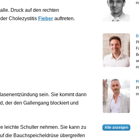
i
alle. Druck auf den rechten
der Cholezystitis
Fieber
auftreten.
D
P
F
B
a
i
P
P
blasenentzündung sein. Sie kommt dann
i
d, der den Gallengang blockiert und
ie leichte Schulter nehmen. Sie kann zu
Alle anzeigen
auf die Bauchspeicheldrüse übergreifen