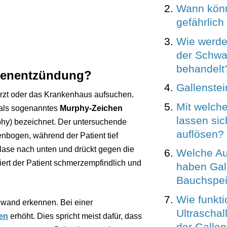
Wann könn
gefährlic
Wie werde
der Schwa
behandelt
asenentzündung?
Gallenstei
rzt oder das Krankenhaus aufsuchen.
Mit welch
d als sogenanntes
Murphy-Zeichen
lassen sic
hy) bezeichnet. Der untersuchende
auflösen?
enbogen, während der Patient tief
blase nach unten und drückt gegen die
Welche A
iert der Patient schmerzempfindlich und
haben Gall
Bauchspei
Wie funkti
nwand erkennen. Bei einer
Ultrascha
en
erhöht. Dies spricht meist dafür, dass
der Galle