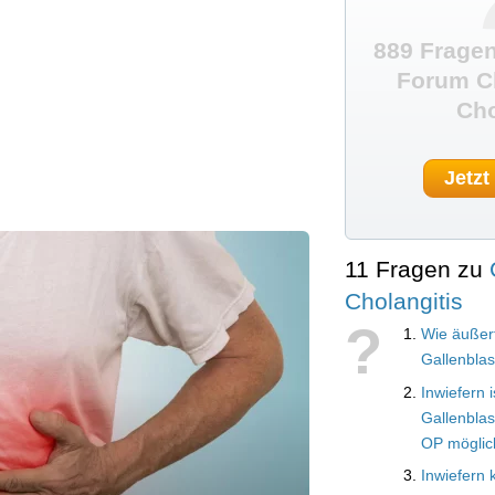
889 Fragen
Forum Ch
Cho
Jetzt
11 Fragen zu
Cholangitis
?
Wie äußert
Gallenbla
Inwiefern i
Gallenbla
OP möglic
Inwiefern 