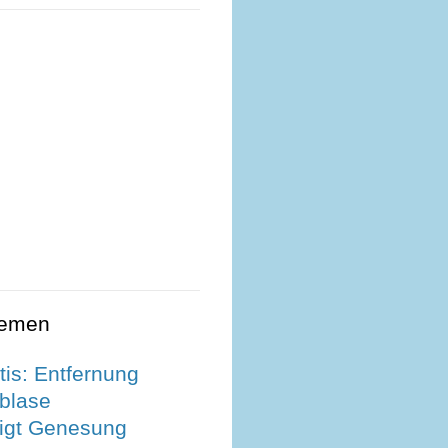
hemen
tis: Entfernung
nblase
igt Genesung