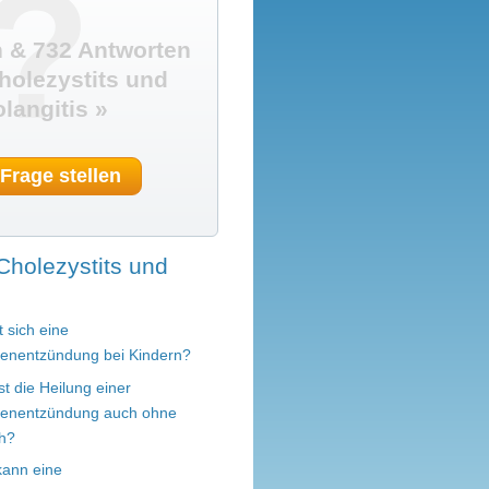
?
 & 732 Antworten
olezystits und
langitis »
 Frage stellen
Cholezystits und
 sich eine
senentzündung bei Kindern?
st die Heilung einer
senentzündung auch ohne
h?
kann eine