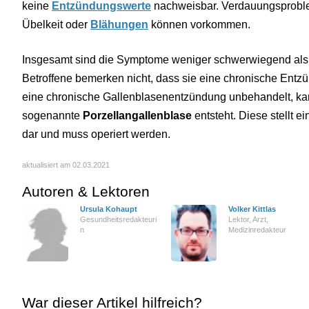
keine
Entzündungswerte
nachweisbar. Verdauungsproble
Übelkeit oder
Blähungen
können vorkommen.
Insgesamt sind die Symptome weniger schwerwiegend als 
Betroffene bemerken nicht, dass sie eine chronische Entz
eine chronische Gallenblasenentzündung unbehandelt, kan
sogenannte
Porzellangallenblase
entsteht. Diese stellt ei
dar und muss operiert werden.
aktualisiert am 02.03.2021
Autoren & Lektoren
Ursula Kohaupt
Volker Kittlas
Gesundheitsredakteuri
Lektor, Arzt,
n
Medizinredakteur
War dieser Artikel hilfreich?