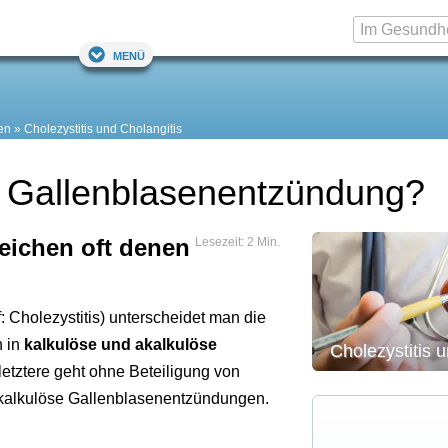
Menü
en
Cholezystitis und Cholangitis
r Gallenblasenentzündung?
eichen oft denen
Lesezeit: 2 Min.
: Cholezystitis) unterscheidet man die
n in
kalkulöse und akalkulöse
Cholezystitis 
letztere geht ohne Beteiligung von
m kalkulöse Gallenblasenentzündungen.