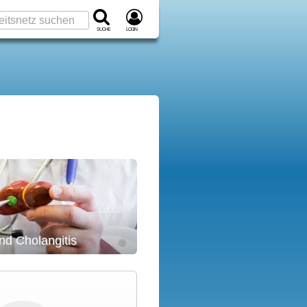
Suche
Login
und Cholangitis
©