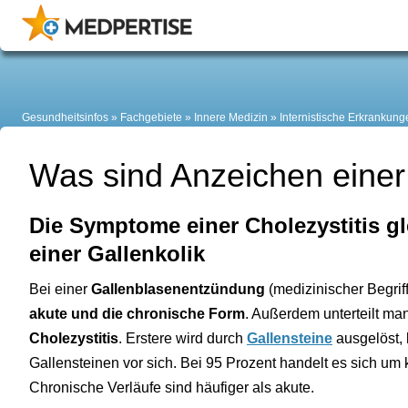
Gesundheitsinfos
Fachgebiete
Innere Medizin
Internistische Erkrankung
Was sind Anzeichen eine
Die Symptome einer Cholezystitis gl
einer Gallenkolik
Bei einer
Gallenblasenentzündung
(medizinischer Begriff
akute und die chronische Form
. Außerdem unterteilt ma
Cholezystitis
. Erstere wird durch
Gallensteine
ausgelöst, 
Gallensteinen vor sich. Bei 95 Prozent handelt es sich u
Chronische Verläufe sind häufiger als akute.