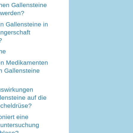
en Gallensteine
h werden?
n Gallensteine in
ngerschaft
?
ne
en Medikamenten
h Gallensteine
uswirkungen
ensteine auf die
cheldrüse?
oniert eine
lluntersuchung
nblase?