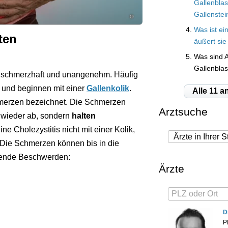
Gallenbla
Gallenstei
©
Was ist ei
ten
äußert sie
Was sind 
Gallenbla
hr schmerzhaft und unangenehm. Häufig
f und beginnen mit einer
Gallenkolik
.
Alle 11 a
chmerzen bezeichnet. Die Schmerzen
Arztsuche
t wieder ab, sondern
halten
e Cholezystitis nicht mit einer Kolik,
 Die Schmerzen können bis in die
gende Beschwerden:
Ärzte
D
P