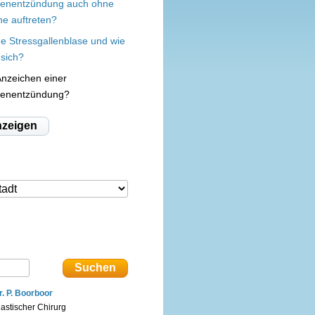
senentzündung auch ohne
ne auftreten?
ne Stressgallenblase und wie
 sich?
Anzeichen einer
senentzündung?
nzeigen
r. P. Boorboor
lastischer Chirurg