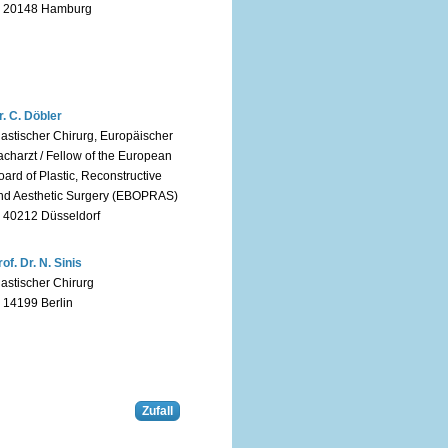
n 20148 Hamburg
r. C. Döbler
lastischer Chirurg, Europäischer
acharzt / Fellow of the European
oard of Plastic, Reconstructive
nd Aesthetic Surgery (EBOPRAS)
n 40212 Düsseldorf
rof. Dr. N. Sinis
lastischer Chirurg
n 14199 Berlin
Zufall