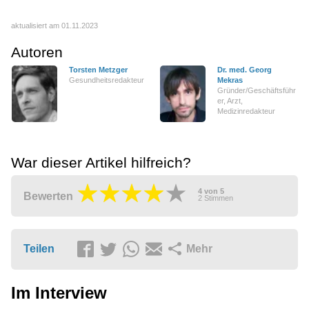
aktualisiert am 01.11.2023
Autoren
Torsten Metzger
Dr. med. Georg
Gesundheitsredakteur
Mekras
Gründer/Geschäftsführ
er, Arzt,
Medizinredakteur
War dieser Artikel hilfreich?
4
von
5
Bewerten
2
Stimmen
Teilen
Mehr
Im Interview