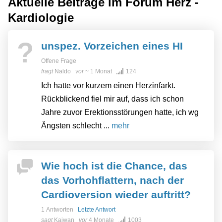
Aktuelle Beiträge im Forum
Herz -
Kardiologie
?
unspez. Vorzeichen eines HI
Offene Frage
fragt
Naldo
vor
~ 1 Monat
124
Ich hatte vor kurzem einen Herzinfarkt.
Rückblickend fiel mir auf, dass ich schon
Jahre zuvor Erektionsstörungen hatte, ich wg
Ängsten schlecht ...
mehr
Wie hoch ist die Chance, das
das Vorhohflattern, nach der
Cardioversion wieder auftritt?
1 Antworten
Letzte Antwort
sagt
Kajwan
vor
4 Monate
1003