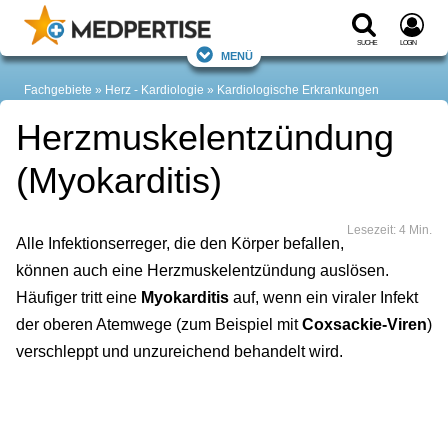
Suche
Login
Menü
Fachgebiete
Herz - Kardiologie
Kardiologische Erkrankungen
Herzmuskelentzündung
(Myokarditis)
Lesezeit: 4 Min.
Alle Infektionserreger, die den Körper befallen,
können auch eine Herzmuskelentzündung auslösen.
Häufiger tritt eine
Myokarditis
auf, wenn ein viraler Infekt
der oberen Atemwege (zum Beispiel mit
Coxsackie-Viren
)
verschleppt und unzureichend behandelt wird.