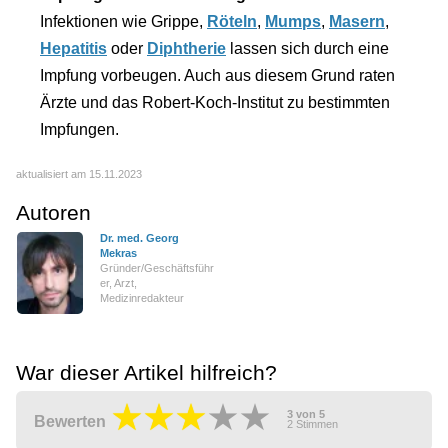
Infektionen wie Grippe,
Röteln
,
Mumps
,
Masern
,
Hepatitis
oder
Diphtherie
lassen sich durch eine
Impfung vorbeugen. Auch aus diesem Grund raten
Ärzte und das Robert-Koch-Institut zu bestimmten
Impfungen.
aktualisiert am 15.11.2023
Autoren
Dr. med. Georg
Mekras
Gründer/Geschäftsführ
er, Arzt,
Medizinredakteur
War dieser Artikel hilfreich?
3
von
5
Bewerten
2
Stimmen