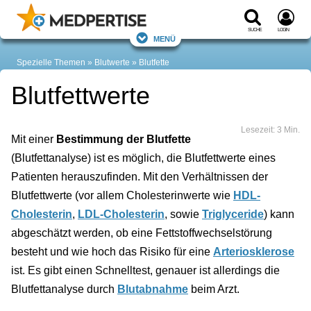
Suche
Login
Menü
Spezielle Themen
Blutwerte
Blutfette
Blutfettwerte
Lesezeit: 3 Min.
Mit einer
Bestimmung der Blutfette
(Blutfettanalyse) ist es möglich, die Blutfettwerte eines
Patienten herauszufinden. Mit den Verhältnissen der
Blutfettwerte (vor allem Cholesterinwerte wie
HDL-
Cholesterin
,
LDL-Cholesterin
, sowie
Triglyceride
) kann
abgeschätzt werden, ob eine Fettstoffwechselstörung
besteht und wie hoch das Risiko für eine
Arteriosklerose
ist. Es gibt einen Schnelltest, genauer ist allerdings die
Blutfettanalyse durch
Blutabnahme
beim Arzt.