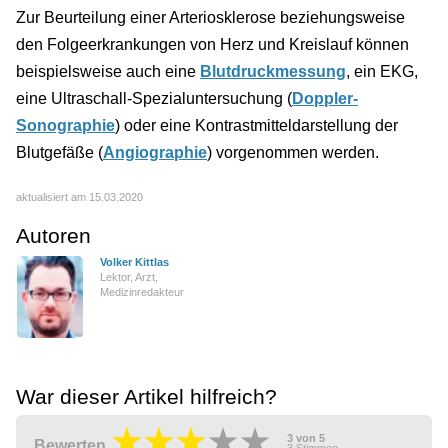
Zur Beurteilung einer Arteriosklerose beziehungsweise
den Folgeerkrankungen von Herz und Kreislauf können
beispielsweise auch eine
Blutdruckmessung
, ein EKG,
eine Ultraschall-Spezialuntersuchung (
Doppler-
Sonographie
) oder eine Kontrastmitteldarstellung der
Blutgefäße (
Angiographie
) vorgenommen werden.
aktualisiert am 15.03.2020
Autoren
Volker Kittlas
Lektor, Arzt,
Medizinredakteur
War dieser Artikel hilfreich?
3
von
5
Bewerten
3
Stimmen