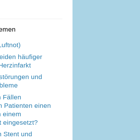
hemen
uftnot)
eiden häufiger
erzinfarkt
sstörungen und
obleme
 Fällen
Patienten einen
h einem
t eingesetzt?
n Stent und