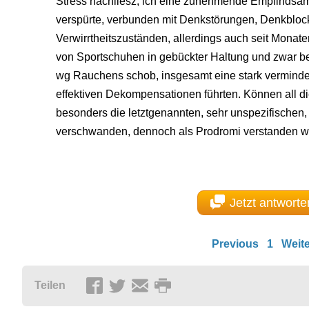
Stress nachliesz, ich eine zunehmende Empfindsa
verspürte, verbunden mit Denkstörungen, Denkbloc
Verwirrtheitszuständen, allerdings auch seit Mona
von Sportschuhen in gebückter Haltung und zwar b
wg Rauchens schob, insgesamt eine stark vermindert
effektiven Dekompensationen führten. Können all 
besonders die letztgenannten, sehr unspezifischen,
verschwanden, dennoch als Prodromi verstanden 
Jetzt antworte
Previous
1
Weite
Teilen