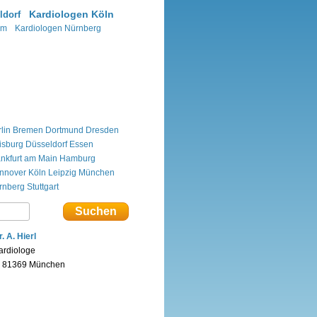
Kardiologen Köln
ldorf
im
Kardiologen Nürnberg
lin
Bremen
Dortmund
Dresden
isburg
Düsseldorf
Essen
ankfurt am Main
Hamburg
nnover
Köln
Leipzig
München
rnberg
Stuttgart
r. A. Hierl
ardiologe
n 81369 München