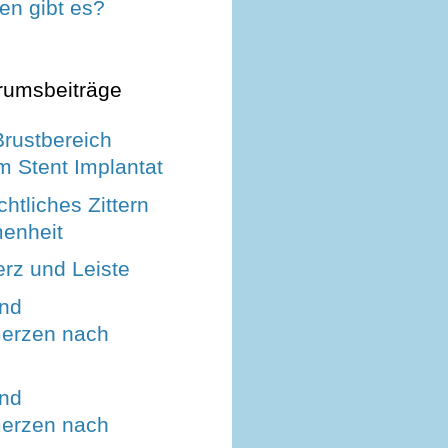
en gibt es?
rumsbeiträge
Brustbereich
m Stent Implantat
htliches Zittern
enheit
erz und Leiste
nd
erzen nach
nd
erzen nach