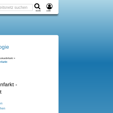
Suche
Login
ogie
okardinfarkt »
nfarkt
nfarkt -
t
en
chen