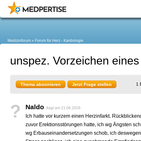
Medizinforum
Forum für Herz - Kardiologie
unspez. Vorzeichen eines
1 
Thema abonnieren
Jetzt Frage stellen
?
Naldo
fragt am
21.06.2026
Ich hatte vor kurzem einen Herzinfarkt. Rückblickend
zuvor Erektionsstörungen hatte, ich wg Ängsten schl
wg Erbauseinandersetzungen schob, ich deswegen lei