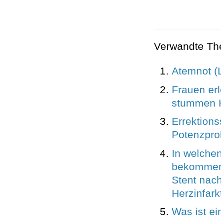
Verwandte T
Atemnot (L
Frauen erl
stummen H
Errektion
Potenzpr
In welchen
bekommen 
Stent nac
Herzinfark
Was ist ei