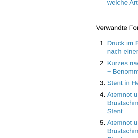
welche Art
Verwandte Fo
Druck im 
nach eine
Kurzes näc
+ Benomm
Stent in H
Atemnot u
Brustschm
Stent
Atemnot u
Brustschm