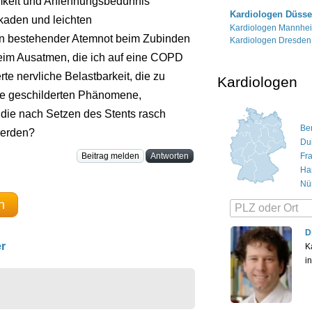
mkeit und Anlehnungsbedürfnis
Kardiologen Düsse
kaden und leichten
Kardiologen Mannhe
ten bestehender Atemnot beim Zubinden
Kardiologen Dresden
eim Ausatmen, die ich auf eine COPD
e nervliche Belastbarkeit, die zu
Kardiologen
die geschilderten Phänomene,
 die nach Setzen des Stents rasch
Ber
werden?
Du
Fr
Beitrag melden
Antworten
Ha
Nü
n
D
r
K
i