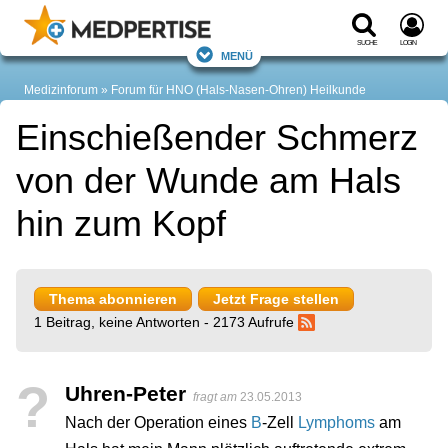
Suche
Login
Menü
Medizinforum
Forum für HNO (Hals-Nasen-Ohren) Heilkunde
Einschießender Schmerz
von der Wunde am Hals
hin zum Kopf
Thema abonnieren
Jetzt Frage stellen
1 Beitrag, keine Antworten - 2173 Aufrufe
?
Uhren-Peter
fragt am
23.05.2013
Nach der Operation eines
B
-Zell
Lymphoms
am