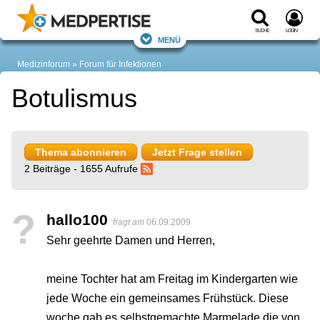
Suche
Login
Menü
Medizinforum
Forum für Infektionen
Botulismus
Thema abonnieren
Jetzt Frage stellen
2 Beiträge - 1655 Aufrufe
?
hallo100
fragt am
06.09.2009
Sehr geehrte Damen und Herren,
meine Tochter hat am Freitag im Kindergarten wie
jede Woche ein gemeinsames Frühstück. Diese
woche gab es selbstgemachte Marmelade die von