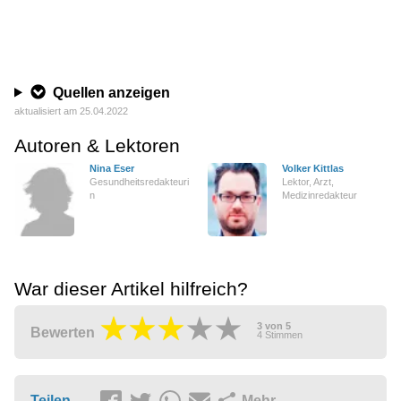
Quellen anzeigen
aktualisiert am 25.04.2022
Autoren & Lektoren
Nina Eser
Volker Kittlas
Gesundheitsredakteuri
Lektor, Arzt,
n
Medizinredakteur
War dieser Artikel hilfreich?
3
von
5
Bewerten
4
Stimmen
Teilen
Mehr