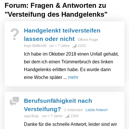
Forum: Fragen & Antworten zu
"Versteifung des Handgelenks"
?
Handgelenkt teilversteifen
lassen oder nicht
Offene Frage
fragt
Steffen90
vor
> 7 Jahre
2203
Ich habe im Oktober 2018 einen Unfall gehabt,
bei dem ich einen Trümmerbruch des linken
Handgelenks erlitten habe. Es wurde dann
eine Woche später ...
mehr
Berufsunfähigkeit nach
Versteifung?
2 Antworten
Letzte Antwort
sagt
Bogi.
vor
> 7 Jahre
2300
Danke für die schnelle Antwort, leider sind wir