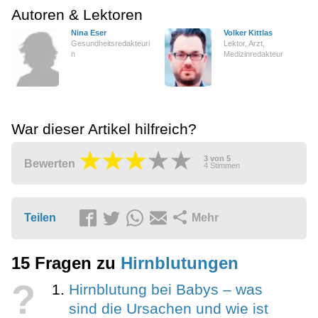
Autoren & Lektoren
Nina Eser
Volker Kittlas
Gesundheitsredakteuri
Lektor, Arzt,
n
Medizinredakteur
War dieser Artikel hilfreich?
3
von
5
Bewerten
4
Stimmen
Teilen
Mehr
15 Fragen zu
Hirnblutungen
?
Hirnblutung bei Babys – was
sind die Ursachen und wie ist