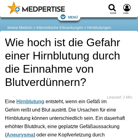
Suche
Login
Menü
Innere Medizin
Internistische Erkrankungen
Hirnblutungen
Wie hoch ist die Gefahr
einer Hirnblutung durch
die Einnahme von
Blutverdünnern?
Lesezeit: 2 Min.
Eine
Hirnblutung
entsteht, wenn ein Gefäß im
Gehirn reißt und Blut austritt. Die Ursachen für eine
Hirnblutung können unterschiedlich sein. Ein dauerhaft
erhöhter Blutdruck, eine geplatzte Gefäßaussackung
(
Aneurysma
) oder eine Kopfverletzung durch