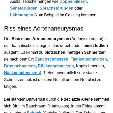
Ausfallserscheinungen wie
Doppelbildern
,
Sehstörungen
,
Sprachstörungen
oder
Lähmungen
(zum Beispiel im Gesicht) kommen.
Riss eines Aortenaneurysmas
Der
Riss eines Aortenaneurysmas
(Aneurysmaruptur) ist
ein dramatisches Ereignis, das unbehandelt
meist tödlich
ausgeht. Es kommt zu
plötzlichen, heftigen Schmerzen
(je nach dem Ort
Bauchschmerzen
,
Flankenschmerzen
,
Brustschmerzen
,
Rückenschmerzen
, Kopfschmerzen,
Nackenschmerzen
). Treten unvermittelt sehr starke
Schmerzen auf, ist dies ein Notfall und ein Notruf ist zu
tätigen.
Bei starkem Blutverlust durch die geplatzte Arterie sammelt
sich Blut im Bauchraum (Hämaskos). In der Folge kommt
es zu einem
Schock
(Kreislaufkollaps). Der Schock kann