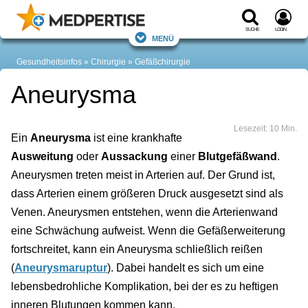
Suche
Login
Menü
Gesundheitsinfos
Chirurgie
Gefäßchirurgie
Aneurysma
Lesezeit: 10 Min.
Ein
Aneurysma
ist eine krankhafte
Ausweitung
oder
Aussackung
einer
Blutgefäßwand
.
Aneurysmen treten meist in Arterien auf. Der Grund ist,
dass Arterien einem größeren Druck ausgesetzt sind als
Venen. Aneurysmen entstehen, wenn die Arterienwand
eine Schwächung aufweist. Wenn die Gefäßerweiterung
fortschreitet, kann ein Aneurysma schließlich reißen
(
Aneurysmaruptur
). Dabei handelt es sich um eine
lebensbedrohliche Komplikation, bei der es zu heftigen
inneren Blutungen kommen kann.