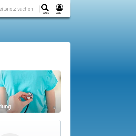
Suche
Login
dung
©