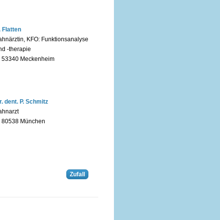
. Flatten
ahnärztin, KFO: Funktionsanalyse
nd -therapie
n 53340 Meckenheim
r. dent. P. Schmitz
ahnarzt
n 80538 München
Zufall