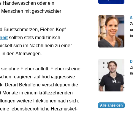
es Händewaschen oder ein
em Menschen mit geschwächter
S
Z
d Brustschmerzen, Fieber, Kopf-
u
i
eit
sollten stets medizinisch
ickelt sich im Nachhinein zu einer
on in den Atemwegen.
D
Z
e ohne Fieber auftritt. Fieber ist eine
i
chen reagieren auf hochaggressive
nk. Derart Betroffene verschleppen die
d Monate in einem kräftezehrenden
ltungen weitere Infektionen nach sich.
Alle anzeigen
r eine lebensbedrohliche Herzmuskel-