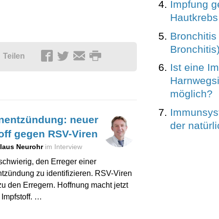
Impfung g
Hautkrebs
Bronchitis
Bronchitis
Teilen
Ist eine I
Harnwegsi
möglich?
Immunsyst
nentzündung: neuer
der natürli
off gegen RSV-Viren
Claus Neurohr
im Interview
 schwierig, den Erreger einer
zündung zu identifizieren. RSV-Viren
u den Erregern. Hoffnung macht jetzt
 Impfstoff. …