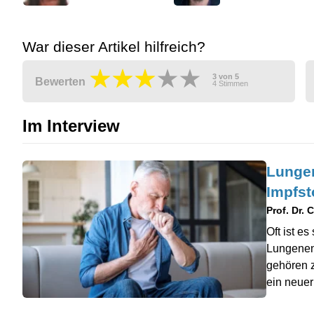
War dieser Artikel hilfreich?
3
von
5
Bewerten
4
Stimmen
Im Interview
Lunge
Impfst
Prof. Dr. 
Oft ist es
Lungenent
gehören z
ein neuer