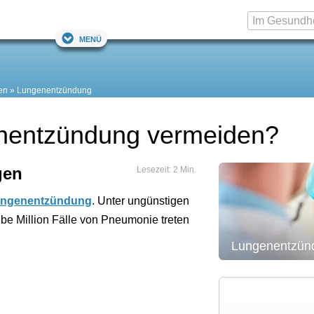
Menü
en
Lungenentzündung
enentzündung vermeiden?
gen
Lesezeit: 2 Min.
ngenentzündung
. Unter ungünstigen
be Million Fälle von Pneumonie treten
Lungenentzün