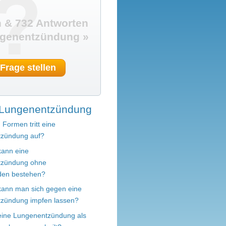
?
 & 732 Antworten
genentzündung »
 Frage stellen
Lungenentzündung
 Formen tritt eine
zündung auf?
kann eine
tzündung ohne
den bestehen?
 kann man sich gegen eine
zündung impfen lassen?
 eine Lungenentzündung als