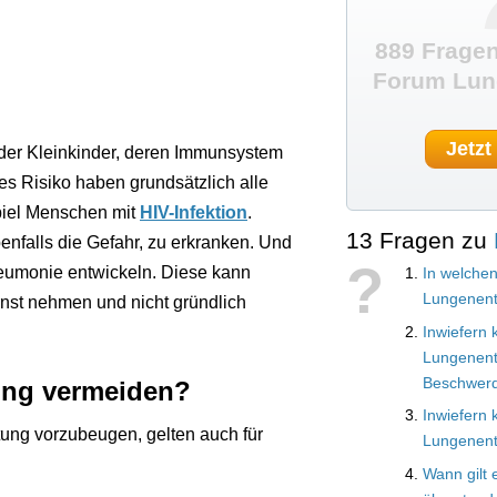
889 Fragen
Forum Lun
Jetzt
der Kleinkinder, deren Immunsystem
res Risiko haben grundsätzlich alle
iel Menschen mit
HIV-Infektion
.
13 Fragen zu
falls die Gefahr, zu erkranken. Und
?
eumonie entwickeln. Diese kann
In welchen
Lungenent
rnst nehmen und nicht gründlich
Inwiefern 
Lungenen
Beschwer
ung vermeiden?
Inwiefern
tung vorzubeugen, gelten auch für
Lungenent
Wann gilt