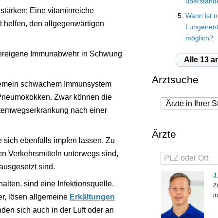
überstand
 stärken: Eine vitaminreiche
Wann ist n
t helfen, den allgegenwärtigen
Lungenent
möglich?
örpereigene Immunabwehr in Schwung
Alle 13 a
Arztsuche
llgemein schwachem Immunsystem
 Pneumokokken. Zwar können die
e Atemwegserkrankung nach einer
Ärzte
 sich ebenfalls impfen lassen. Zu
hen Verkehrsmitteln unterwegs sind,
ausgesetzt sind.
J
lten, sind eine Infektionsquelle.
Z
i
r, lösen allgemeine
Erkältungen
den sich auch in der Luft oder an