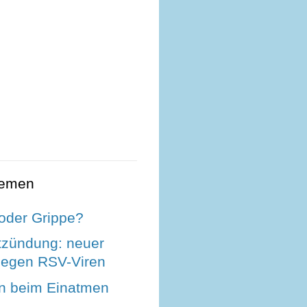
hemen
 oder Grippe?
zündung: neuer
 gegen RSV-Viren
n beim Einatmen