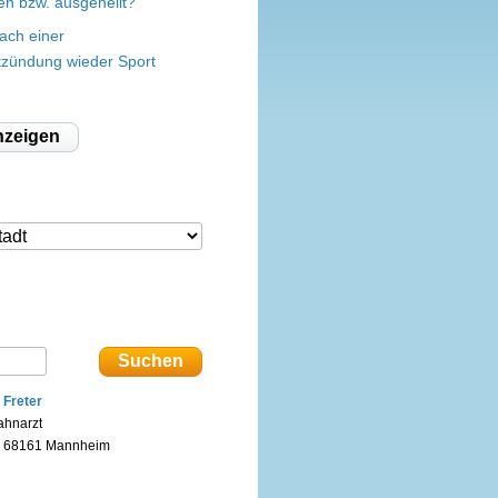
en bzw. ausgeheilt?
ach einer
zündung wieder Sport
nzeigen
. Freter
ahnarzt
n 68161 Mannheim