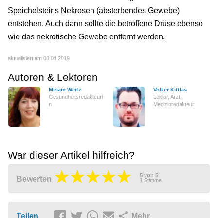
Speichelsteins Nekrosen (absterbendes Gewebe)
entstehen. Auch dann sollte die betroffene Drüse ebenso
wie das nekrotische Gewebe entfernt werden.
aktualisiert am 08.04.2019
Autoren & Lektoren
Miriam Weitz
Volker Kittlas
Gesundheitsredakteuri
Lektor, Arzt,
n
Medizinredakteur
War dieser Artikel hilfreich?
5
von
5
Bewerten
1
Stimme
Teilen
Mehr