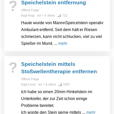
?
Speichelstein entfernung
Offene Frage
fragt
Hugi
vor
> 4 Jahre
722
Haute wurde von MannnSpeicelstein operativ
Ambulant entfernt. Seit dem hätt er Riesen
schmerzen, kann nicht schlucken, viel zu viel
Spießer im Mund. ...
mehr
?
Speichelstein mittels
Stoßwellentherapie entfernen
Offene Frage
fragt
Linse
vor
> 6 Jahre
1907
Ich habe so einen 20mm Hinkelstein im
Unterkiefer, der zur Zeit schon einige
Probleme bereitet.
Ich würde den Stein gerne mittels ...
mehr