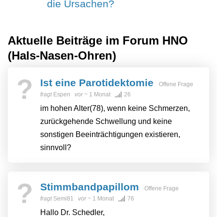
die Ursachen?
Aktuelle Beiträge im Forum
HNO
(Hals-Nasen-Ohren)
?
Ist eine Parotidektomie
Offene Frage
fragt
Espen
vor
~ 1 Monat
26
im hohen Alter(78), wenn keine Schmerzen,
zurückgehende Schwellung und keine
sonstigen Beeinträchtigungen existieren,
sinnvoll?
?
Stimmbandpapillom
Offene Frage
fragt
Semi81
vor
~ 1 Monat
76
Hallo Dr. Schedler,