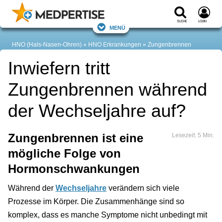
Suche
Login
Menü
HNO (Hals-Nasen-Ohren)
HNO Erkrankungen
Zungenbrennen
Inwiefern tritt
Zungenbrennen während
der Wechseljahre auf?
Zungenbrennen ist eine
Lesezeit: 5 Min.
mögliche Folge von
Hormonschwankungen
Während der
Wechseljahre
verändern sich viele
Prozesse im Körper. Die Zusammenhänge sind so
komplex, dass es manche Symptome nicht unbedingt mit