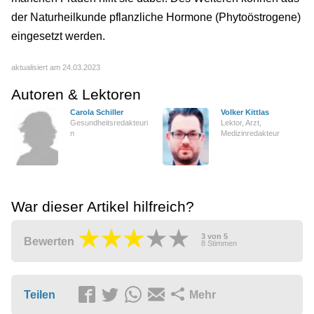
der Naturheilkunde pflanzliche Hormone (Phytoöstrogene)
eingesetzt werden.
aktualisiert am 24.03.2023
Autoren & Lektoren
Carola Schiller
Volker Kittlas
Gesundheitsredakteuri
Lektor, Arzt,
n
Medizinredakteur
War dieser Artikel hilfreich?
3
von
5
Bewerten
8
Stimmen
Teilen
Mehr