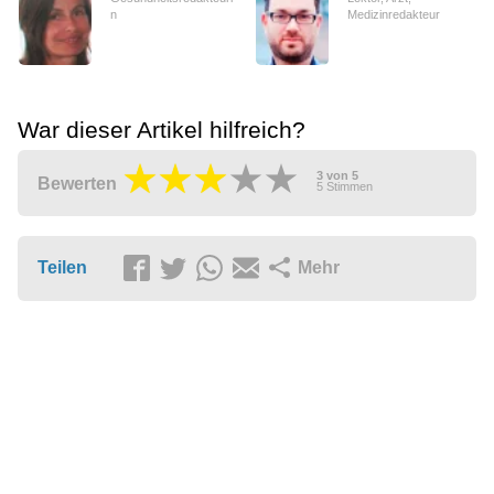
n
Medizinredakteur
War dieser Artikel hilfreich?
3
von
5
Bewerten
5
Stimmen
Teilen
Mehr