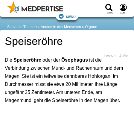
Suche
Login
Menü
Spezielle Themen
Anatomie des Menschen
Organe
Speiseröhre
Lesezeit: 4 Min.
Die
Speiseröhre
oder der
Ösophagus
ist die
Verbindung zwischen Mund- und Rachenraum und dem
Magen: Sie ist ein teilweise dehnbares Hohlorgan. Im
Durchmesser misst sie etwa 20 Millimeter, ihre Länge
ungefähr 25 Zentimeter. Am unteren Ende, am
Magenmund, geht die Speiseröhre in den Magen über.