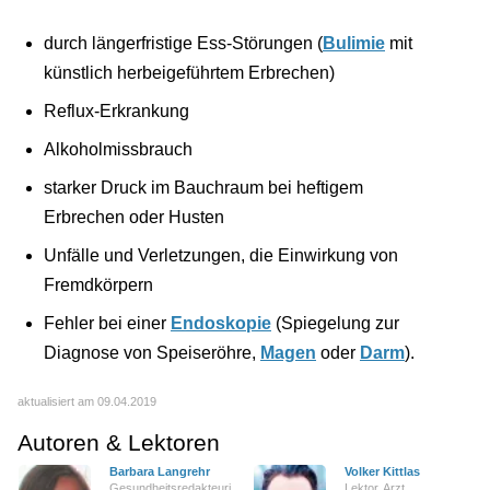
durch längerfristige Ess-Störungen (
Bulimie
mit
künstlich herbeigeführtem Erbrechen)
Reflux-Erkrankung
Alkoholmissbrauch
starker Druck im Bauchraum bei heftigem
Erbrechen oder Husten
Unfälle und Verletzungen, die Einwirkung von
Fremdkörpern
Fehler bei einer
Endoskopie
(Spiegelung zur
Diagnose von Speiseröhre,
Magen
oder
Darm
).
aktualisiert am 09.04.2019
Autoren & Lektoren
Barbara Langrehr
Volker Kittlas
Gesundheitsredakteuri
Lektor, Arzt,