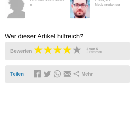
Gesundheitsredakteuri
Lektor, Arzt,
n
Medizinredakteur
War dieser Artikel hilfreich?
4
von
5
Bewerten
2
Stimmen
Teilen
Mehr