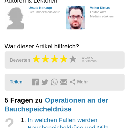
Autoren & Lektoren
Ursula Kohaupt
Volker Kittlas
Gesundheitsredakteuri
Lektor, Arzt,
n
Medizinredakteur
War dieser Artikel hilfreich?
4
von
5
Bewerten
9
Stimmen
Teilen
Mehr
5 Fragen zu
Operationen an der
Bauchspeicheldrüse
?
In welchen Fällen werden
Bauchspeicheldrüse und Milz