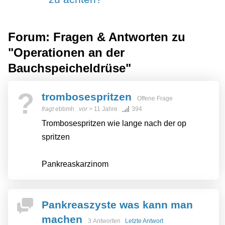
Forum: Fragen & Antworten zu
"Operationen an der
Bauchspeicheldrüse"
?
trombosespritzen
Offene Frage
fragt
ebbmh
vor
> 11 Jahre
394
Trombosespritzen wie lange nach der op
spritzen
Pankreaskarzinom
Pankreaszyste was kann man
machen
3 Antworten
Letzte Antwort