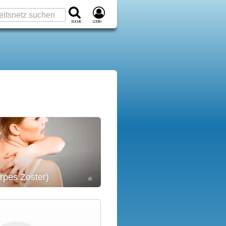
Suche
Login
rpes Zoster)
©