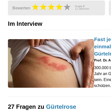
4
von
5
Bewerten
12
Stimmen
Im Interview
Fast je
einmal
Gürtel
Prof. Dr. 
300.000 
Jahr an G
sein. Ei
©
schützen
27 Fragen zu
Gürtelrose