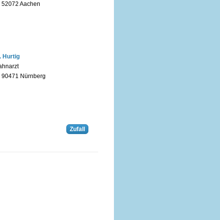
n 52072 Aachen
. Hurtig
ahnarzt
n 90471 Nürnberg
Zufall