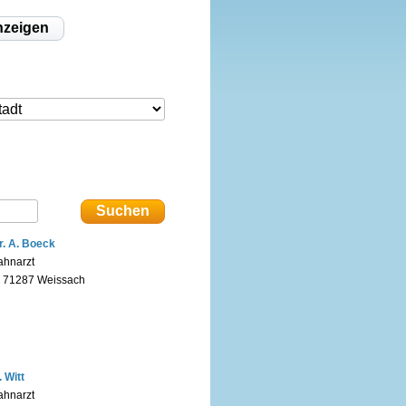
nzeigen
r. A. Boeck
ahnarzt
n 71287 Weissach
. Witt
ahnarzt