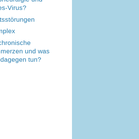
s-Virus?
ätsstörungen
mplex
chronische
hmerzen und was
dagegen tun?