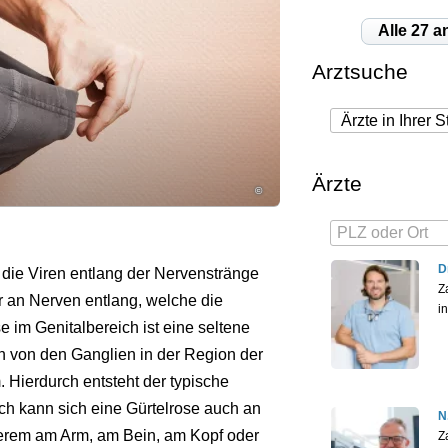
Alle 27 a
Arztsuche
Ärzte
©
D
e die Viren entlang der Nervenstränge
Z
r an Nerven entlang, welche die
i
 im Genitalbereich ist eine seltene
en von den Ganglien in der Region der
 Hierdurch entsteht der typische
ch kann sich eine Gürtelrose auch an
N
derem am Arm, am Bein, am Kopf oder
Z