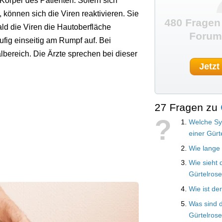
Körper des Patienten. Sofern sich
önnen sich die Viren reaktivieren. Sie
480 Fragen
d die Viren die Hautoberfläche
Forum 
äufig einseitig am Rumpf auf. Bei
albereich. Die Ärzte sprechen bei dieser
Jetzt
27 Fragen zu
?
Welche Sy
einer Gürt
Wie lange 
Wie sieht 
Gürtelros
Wie ist de
Was sind 
Gürtelros