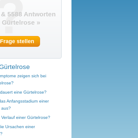
?
 & 5588 Antworten
Gürtelrose »
 Frage stellen
Gürtelrose
mptome zeigen sich bei
elrose?
dauert eine Gürtelrose?
das Anfangsstadium einer
e aus?
r Verlauf einer Gürtelrose?
die Ursachen einer
e?