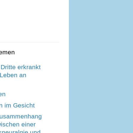
hemen
 Dritte erkrankt
 Leben an
en
 im Gesicht
Zusammenhang
ischen einer
sneuralgie und