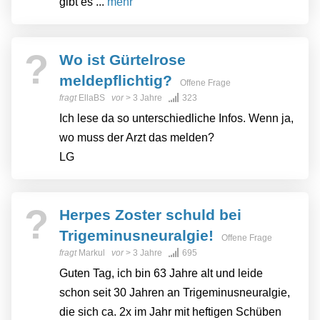
gibt es ...
mehr
?
Wo ist Gürtelrose
meldepflichtig?
Offene Frage
fragt
EllaBS
vor
> 3 Jahre
323
Ich lese da so unterschiedliche Infos. Wenn ja,
wo muss der Arzt das melden?
LG
?
Herpes Zoster schuld bei
Trigeminusneuralgie!
Offene Frage
fragt
Markul
vor
> 3 Jahre
695
Guten Tag, ich bin 63 Jahre alt und leide
schon seit 30 Jahren an Trigeminusneuralgie,
die sich ca. 2x im Jahr mit heftigen Schüben