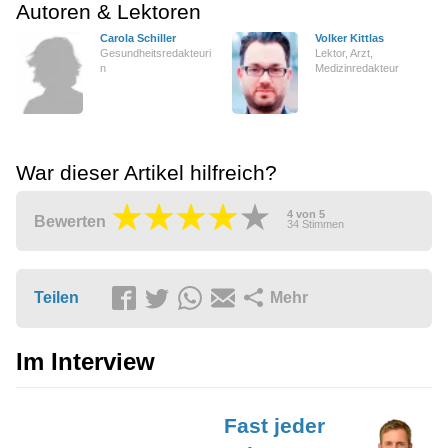
Autoren & Lektoren
Carola Schiller
Volker Kittlas
Gesundheitsredakteuri
Lektor, Arzt,
n
Medizinredakteur
War dieser Artikel hilfreich?
4
von
5
Bewerten
34
Stimmen
Teilen
Mehr
Im Interview
Fast jeder