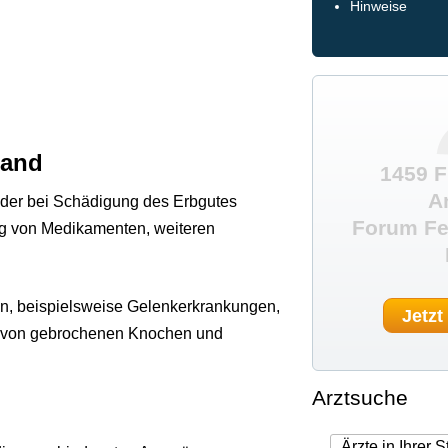
Hinweise
Hand
1459 F
A
oder bei Schädigung des Erbgutes
Forum Fe
ng von Medikamenten, weiteren
n, beispielsweise Gelenkerkrankungen,
Jetzt
 von gebrochenen Knochen und
Arztsuche