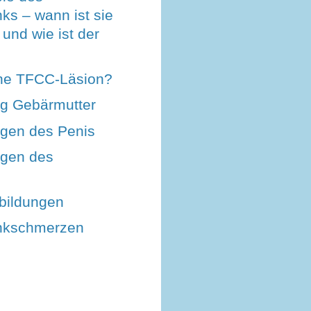
ks – wann ist sie
und wie ist der
ine TFCC-Läsion?
ng Gebärmutter
ngen des Penis
ngen des
lbildungen
nkschmerzen