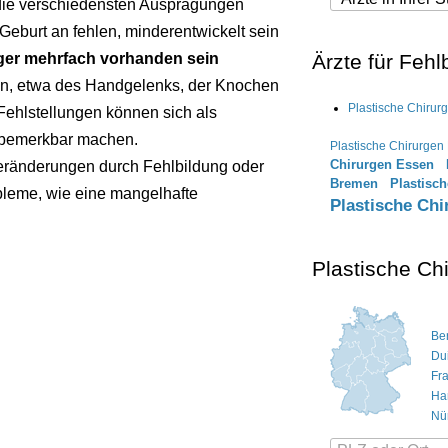
die verschiedensten Ausprägungen
Geburt an fehlen, minderentwickelt sein
ger mehrfach vorhanden sein
Ärzte für Feh
n, etwa des Handgelenks, der Knochen
Plastische Chirur
Fehlstellungen können sich als
 bemerkbar machen.
Plastische Chirurge
Chirurgen Essen
ränderungen durch Fehlbildung oder
Bremen
Plastisc
obleme, wie eine mangelhafte
Plastische Ch
Plastische Ch
Ber
Du
Fr
Ha
Nü