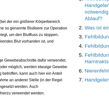
Handgelen
notwendig 
Ablauf?
(bei der ein größerer Körperbereich
Was ist e
ine so genannte Blutleere zur Operation
gt, um den Blutfluss zu stoppen.
Fehlbildu
örendes Blut vorhanden ist, und
Fehlbildu
Fehlbildu
ige Gewebeabschnitte dafür verwendet,
Harntrakts
ch oder möglich, werden etwaige Gewebe-
Nierenfeh
betroffen, kann auch hier ein Anteil
Handgele
e an anderer Stelle (in der Regel
gesetzt werden. Auch
hierzu verwendet werden.