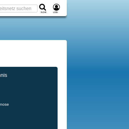
Suche
Login
hnis
gnose