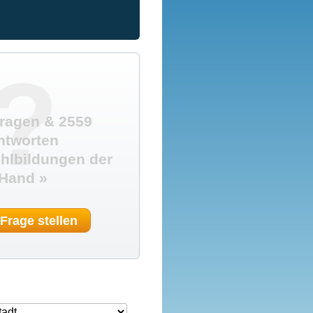
?
ragen & 2559
ntworten
hlbildungen der
Hand »
 Frage stellen