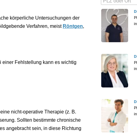
D
fache körperliche Untersuchungen der
P
i
bildgebende Verfahren, meist
Röntgen
,
D
i einer Fehlstellung kann es wichtig
P
i
D
P
eine nicht-operative Therapie (z. B.
i
sserung. Sollten bestimmte chronische
s angebracht sein, in diese Richtung