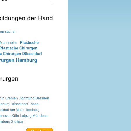
lbildungen der Hand
gen suchen
Plastische
n Mannheim
Plastische Chirurgen
he Chirurgen Düsseldorf
irurgen Hamburg
irurgen
lin
Bremen
Dortmund
Dresden
isburg
Düsseldorf
Essen
ankfurt am Main
Hamburg
nnover
Köln
Leipzig
München
rnberg
Stuttgart