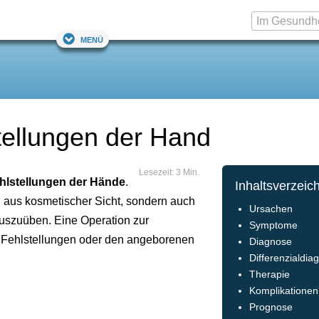
Menü
tellungen der Hand
Lesezeit: 3 Min.
hlstellungen
der Hände
.
Inhaltsverzeic
n aus kosmetischer Sicht, sondern auch
Ursachen
uszuüben. Eine Operation zur
Symptome
n Fehlstellungen oder den angeborenen
Diagnose
Differenzialdia
Therapie
Komplikationen
Prognose