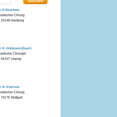
r. P. Boorboor
lastischer Chirurg
n 20148 Hamburg
r. K. Hohmann-Bauch
lastische Chirurgin
n 04107 Leipzig
r. R. Khorram
lastischer Chirurg
n 70178 Stuttgart