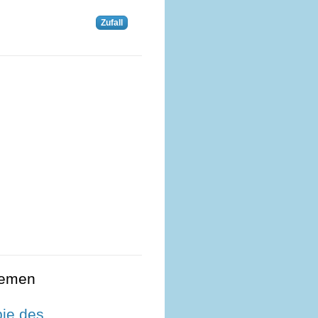
Zufall
hemen
pie des