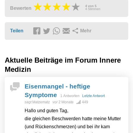
4
von
5
Bewerten
4
Stimmen
Teilen
Mehr
Aktuelle Beiträge im Forum
Innere
Medizin
Eisenmangel - heftige
Symptome
1 Antworten
Letzte Antwort
sagt
Matzematz
vor
2 Monate
449
Hallo und guten Tag,
die gleichen Beschwerden hatte meine Mutter
(und Rückenschmerzen) und bei ihr kam