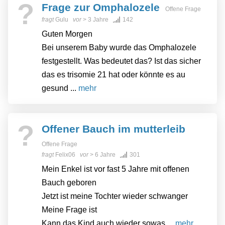
?
Frage zur Omphalozele
Offene Frage
fragt
Gulu
vor
> 3 Jahre
142
Guten Morgen
Bei unserem Baby wurde das Omphalozele
festgestellt. Was bedeutet das? Ist das sicher
das es trisomie 21 hat oder könnte es au
gesund ...
mehr
?
Offener Bauch im mutterleib
Offene Frage
fragt
Felix06
vor
> 6 Jahre
301
Mein Enkel ist vor fast 5 Jahre mit offenen
Bauch geboren
Jetzt ist meine Tochter wieder schwanger
Meine Frage ist
Kann das Kind auch wieder sowas ...
mehr