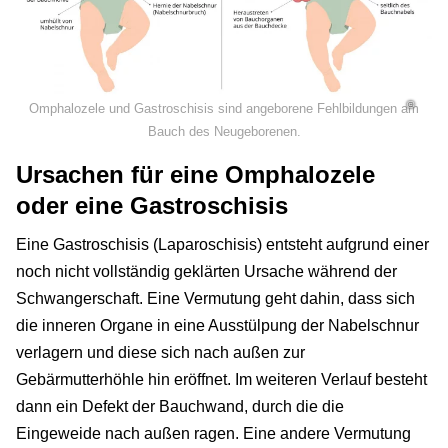
©
Omphalozele und Gastroschisis sind angeborene Fehlbildungen am
Bauch des Neugeborenen.
Ursachen für eine Omphalozele
oder eine Gastroschisis
Eine Gastroschisis (Laparoschisis) entsteht aufgrund einer
noch nicht vollständig geklärten Ursache während der
Schwangerschaft. Eine Vermutung geht dahin, dass sich
die inneren Organe in eine Ausstülpung der Nabelschnur
verlagern und diese sich nach außen zur
Gebärmutterhöhle hin eröffnet. Im weiteren Verlauf besteht
dann ein Defekt der Bauchwand, durch die die
Eingeweide nach außen ragen. Eine andere Vermutung