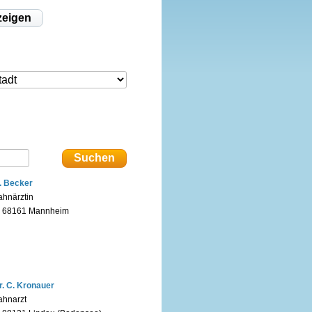
zeigen
. Becker
ahnärztin
n 68161 Mannheim
r. C. Kronauer
ahnarzt