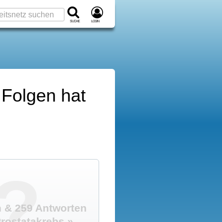
Suche
Login
 Folgen hat
?
 & 259 Antworten
rostatakrebs »