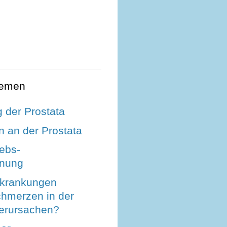
hemen
 der Prostata
 an der Prostata
ebs-
nnung
rkrankungen
hmerzen in der
verursachen?