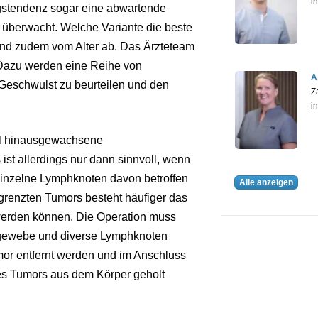
i
gstendenz sogar eine abwartende
überwacht. Welche Variante die beste
 und zudem vom Alter ab. Das Ärzteteam
 Dazu werden eine Reihe von
A
Geschwulst zu beurteilen und den
Z
i
el hinausgewachsene
st allerdings nur dann sinnvoll, wenn
 einzelne Lymphknoten davon betroffen
Alle anzeigen
egrenzten Tumors besteht häufiger das
 werden können. Die Operation muss
gewebe und diverse Lymphknoten
r entfernt werden und im Anschluss
es Tumors aus dem Körper geholt