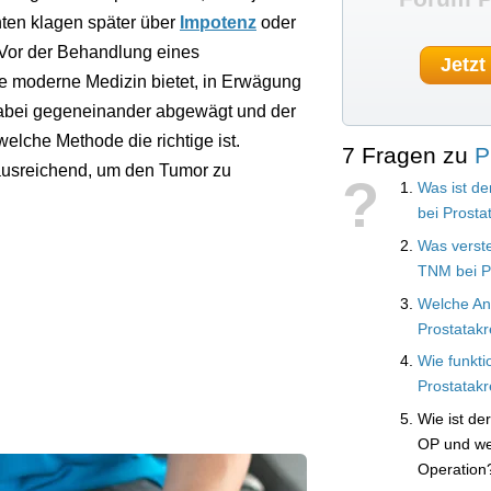
en klagen später über
Impotenz
oder
 Vor der Behandlung eines
Jetzt
ie moderne Medizin bietet, in Erwägung
dabei gegeneinander abgewägt und der
welche Methode die richtige ist.
7 Fragen zu
P
 ausreichend, um den Tumor zu
?
Was ist de
bei Prosta
Was verst
TNM bei P
Welche An
Prostatakr
Wie funkti
Prostatak
Wie ist de
OP und we
Operation