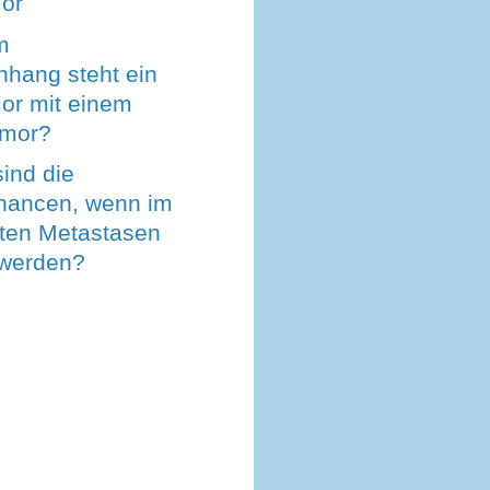
or
m
ang steht ein
or mit einem
umor?
ind die
hancen, wenn im
ten Metastasen
 werden?