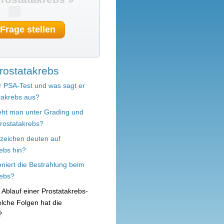
 Frage stellen
rostatakrebs
r PSA-Test und was sagt er
takrebs aus?
eht man unter Grading und
rostatakrebs?
zeichen deuten auf
ebs hin?
oniert die Bestrahlung beim
rebs?
r Ablauf einer Prostatakrebs-
lche Folgen hat die
?