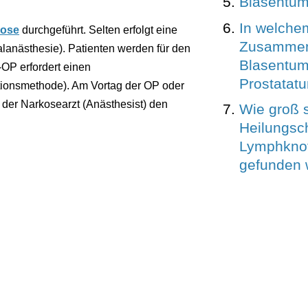
Blasentum
In welche
kose
durchgeführt. Selten erfolgt eine
Zusammenh
lanästhesie). Patienten werden für den
Blasentum
-OP erfordert einen
Prostatat
tionsmethode). Am Vortag der OP oder
 der Narkosearzt (Anästhesist) den
Wie groß s
Heilungsc
Lymphkno
gefunden