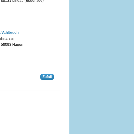
n 88131 Lindau (Bodensee)
. Vahlbruch
ahnärztin
n 58093 Hagen
Zufall