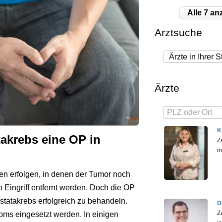
Alle 7 an
Arztsuche
Ärzte
©
K
takrebs eine OP in
Z
i
len erfolgen, in denen der Tumor noch
 Eingriff entfernt werden. Doch die OP
rostatakrebs erfolgreich zu behandeln.
D
Z
oms eingesetzt werden. In einigen