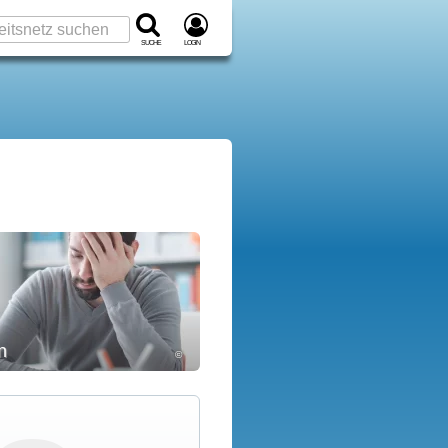
Suche
Login
n
©