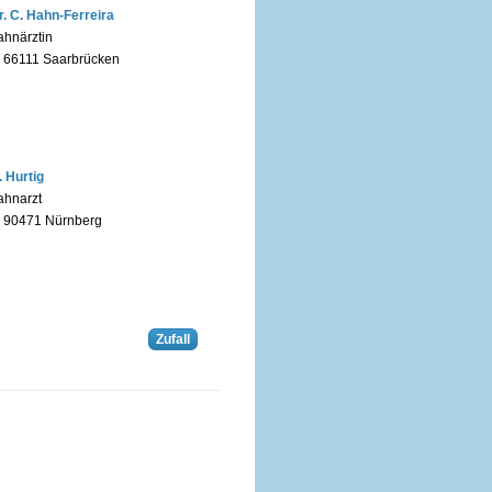
r. C. Hahn-Ferreira
ahnärztin
n 66111 Saarbrücken
. Hurtig
ahnarzt
n 90471 Nürnberg
Zufall