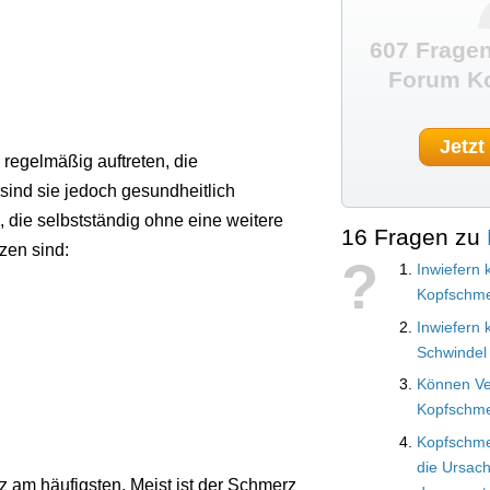
607 Fragen
Forum K
Jetzt
regelmäßig auftreten, die
 sind sie jedoch gesundheitlich
die selbstständig ohne eine weitere
16 Fragen zu
zen sind:
?
Inwiefern 
Kopfschme
Inwiefern
Schwindel 
Können V
Kopfschme
Kopfschme
die Ursac
 am häufigsten. Meist ist der Schmerz