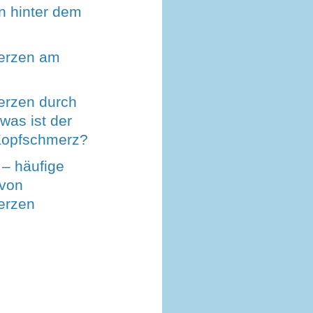
 hinter dem
erzen am
rzen durch
 was ist der
-Kopfschmerz?
 – häufige
von
erzen