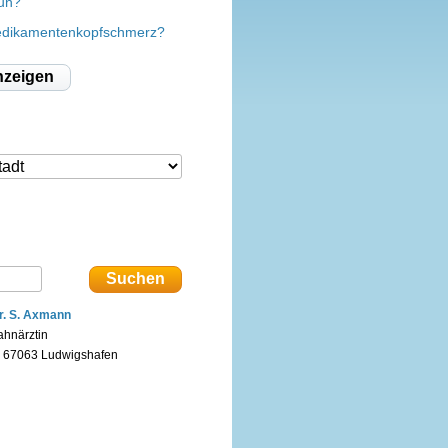
un?
edikamentenkopfschmerz?
nzeigen
r. S. Axmann
ahnärztin
n 67063 Ludwigshafen