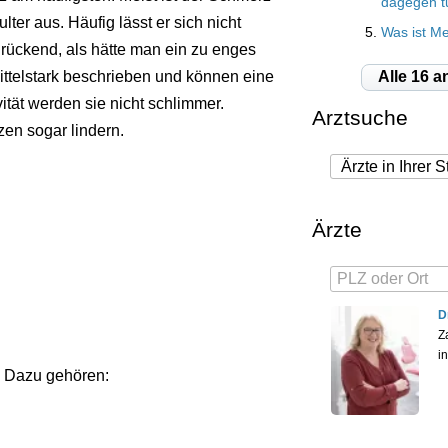
dagegen t
lter aus. Häufig lässt er sich nicht
Was ist M
drückend, als hätte man ein zu enges
ttelstark beschrieben und können eine
Alle 16 a
ität werden sie nicht schlimmer.
Arztsuche
en sogar lindern.
Ärzte
D
Z
i
. Dazu gehören: