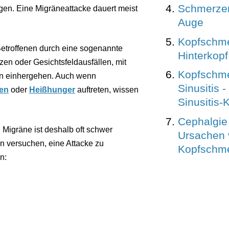
Schmerzen
en. Eine Migräneattacke dauert meist
Auge
Kopfschm
 Betroffenen durch eine sogenannte
Hinterkopf
itzen oder Gesichtsfeldausfällen, mit
Kopfschme
en einhergehen. Auch wenn
Sinusitis -
gen
oder
Heißhunger
auftreten, wissen
Sinusitis
Cephalgie
 Migräne ist deshalb oft schwer
Ursachen 
n versuchen, eine Attacke zu
Kopfschm
n: