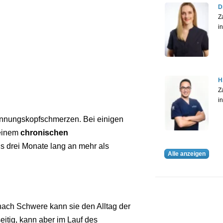
D
Z
i
H
Z
i
annungskopfschmerzen. Bei einigen
 einem
chronischen
s drei Monate lang an mehr als
Alle anzeigen
 nach Schwere kann sie den Alltag der
eitig, kann aber im Lauf des