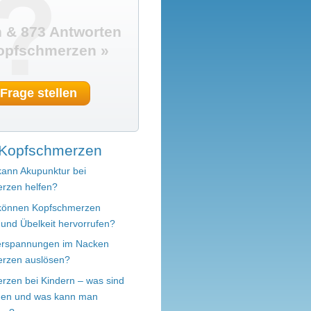
?
 & 873 Antworten
opfschmerzen »
 Frage stellen
Kopfschmerzen
kann Akupunktur bei
rzen helfen?
 können Kopfschmerzen
und Übelkeit hervorrufen?
erspannungen im Nacken
rzen auslösen?
rzen bei Kindern – was sind
hen und was kann man