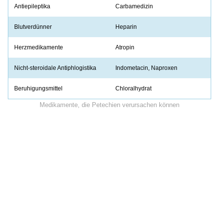
Antiepileptika
Carbamedizin
Blutverdünner
Heparin
Herzmedikamente
Atropin
Nicht-steroidale Antiphlogistika
Indometacin, Naproxen
Beruhigungsmittel
Chloralhydrat
Medikamente, die Petechien verursachen können