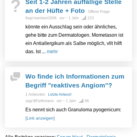
?
Seit 1-2 Jahren auffällige Stelle
an der Hüfte + Foto
Offene Frage
fragt
manilani2006
vor
~ 1 Jahr
223
könnte ein Ausschlag sein oder ähnliches,
gehe bitte zum Dermatologen. Mometason ist
ein Antiallergikum als Salbe möglich, vllt hilft
das. Ist ...
mehr
Wo finde ich Informationen zum
Begriff "reaktives Angiom"?
1 Antworten
Letzte Antwort
sagt
BFarthmann
vor
~ 1 Jahr
96
Es nennt sich auch Granuloma pyogenicum:
[Link anzeigen]