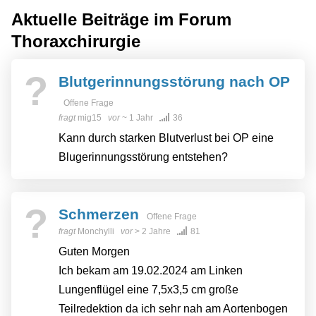
Aktuelle Beiträge im Forum
Thoraxchirurgie
?
Blutgerinnungsstörung nach OP
Offene Frage
fragt
mig15
vor
~ 1 Jahr
36
Kann durch starken Blutverlust bei OP eine
Blugerinnungsstörung entstehen?
?
Schmerzen
Offene Frage
fragt
Monchylli
vor
> 2 Jahre
81
Guten Morgen
Ich bekam am 19.02.2024 am Linken
Lungenflügel eine 7,5x3,5 cm große
Teilredektion da ich sehr nah am Aortenbogen