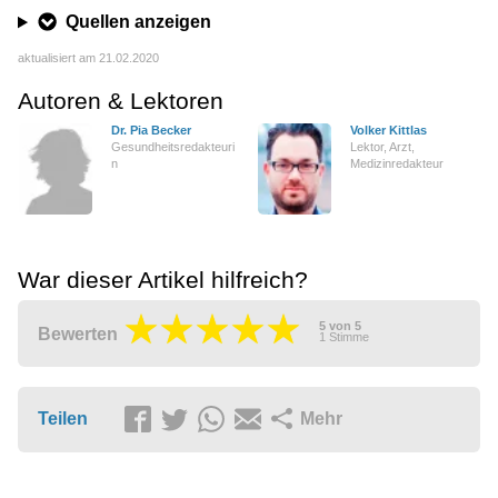
Quellen anzeigen
aktualisiert am 21.02.2020
Autoren & Lektoren
Dr. Pia Becker
Volker Kittlas
Gesundheitsredakteuri
Lektor, Arzt,
n
Medizinredakteur
War dieser Artikel hilfreich?
5
von
5
Bewerten
1
Stimme
Teilen
Mehr