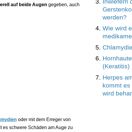
Inwiefern 
erell auf beide Augen
gegeben, auch
Gerstenko
werden?
Wie wird e
medikamen
Chlamydi
Hornhaut
(Keratitis)
Herpes am
kommt es 
wird beha
amydien
oder mit dem Erreger von
gilt es schwere Schäden am Auge zu