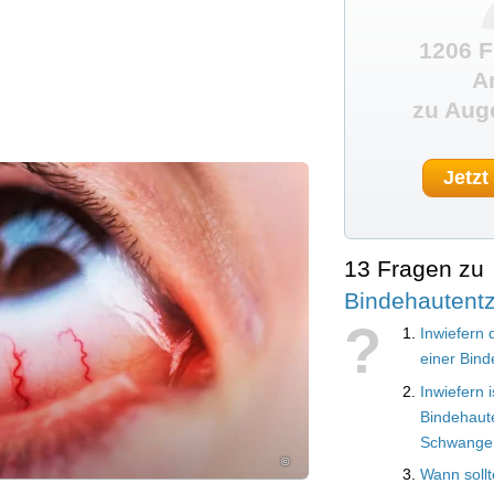
1206 F
A
zu Aug
Jetzt
13 Fragen zu
Bindehautent
?
Inwiefern 
einer Bin
Inwiefern i
Bindehaut
Schwanger
©
Wann sollt