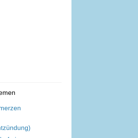
hemen
merzen
s
ntzündung)