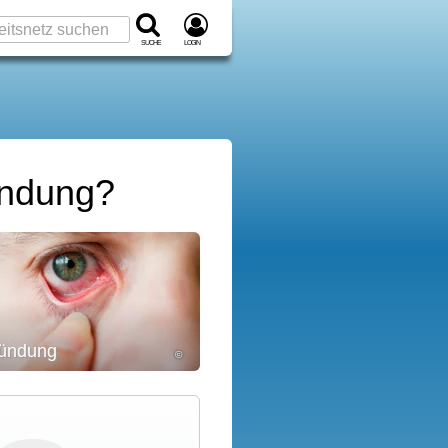
Suche
Login
ündung?
zündung
©