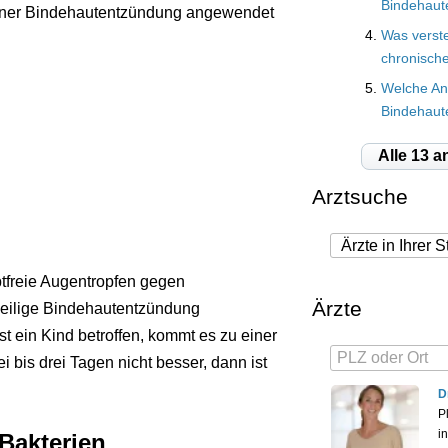
Bindehaut
 einer Bindehautentzündung angewendet
Was verst
chronisch
Welche An
Bindehaut
Alle 13 a
Arztsuche
ptfreie Augentropfen gegen
Ärzte
weilige Bindehautentzündung
t ein Kind betroffen, kommt es zu einer
is drei Tagen nicht besser, dann ist
D
P
i
Bakterien