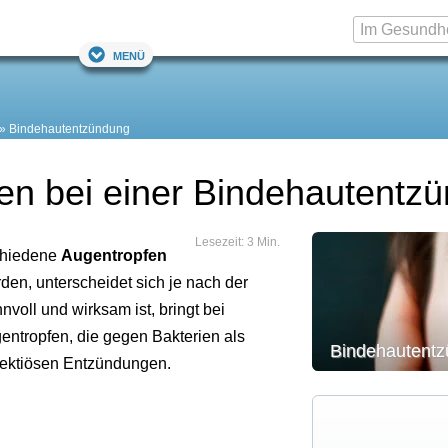
Menü
Bindehautentzündung
en bei einer Bindehautentz
Lesezeit: 3 Min.
chiedene
Augentropfen
en, unterscheidet sich je nach der
oll und wirksam ist, bringt bei
gentropfen, die gegen Bakterien als
Bindehautent
nfektiösen Entzündungen.