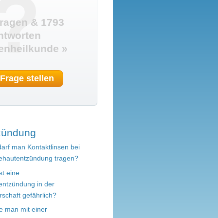
?
ragen & 1793
ntworten
enheilkunde »
 Frage stellen
zündung
darf man Kontaktlinsen bei
dehautentzündung tragen?
st eine
entzündung in der
schaft gefährlich?
e man mit einer