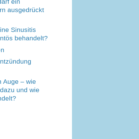
darf ein
rn ausgedrückt
ine Sinusitis
tös behandelt?
en
entzündung
 Auge – wie
dazu und wie
ndelt?