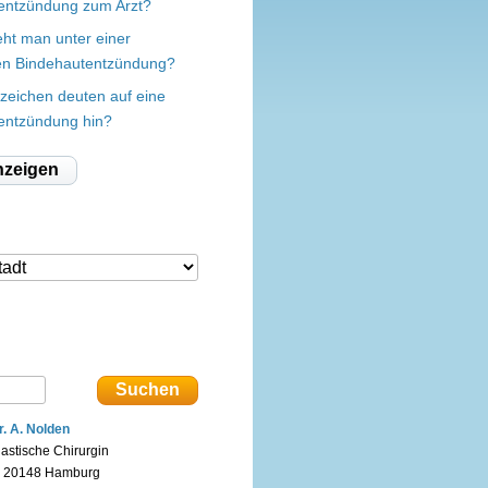
entzündung zum Arzt?
eht man unter einer
en Bindehautentzündung?
zeichen deuten auf eine
entzündung hin?
nzeigen
r. A. Nolden
lastische Chirurgin
n 20148 Hamburg