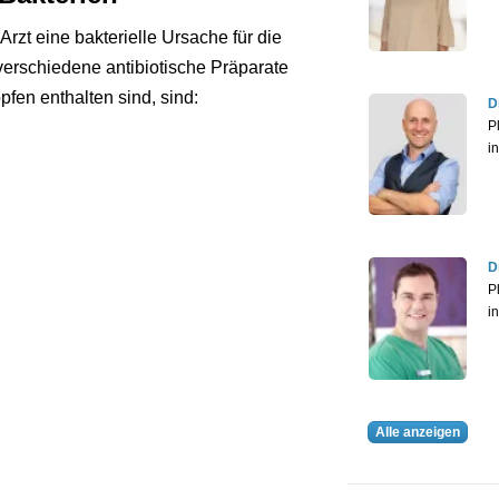
rzt eine bakterielle Ursache für die
erschiedene antibiotische Präparate
pfen enthalten sind, sind:
D
P
i
D
P
i
Alle anzeigen