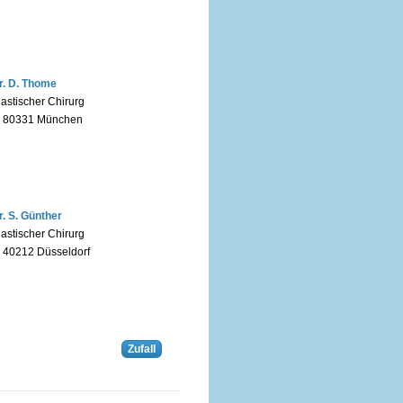
r. D. Thome
lastischer Chirurg
n 80331 München
r. S. Günther
lastischer Chirurg
n 40212 Düsseldorf
Zufall