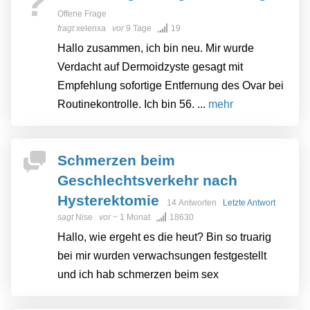
?
Offene Frage
fragt
xelenxa
vor
9 Tage
19
Hallo zusammen, ich bin neu. Mir wurde
Verdacht auf Dermoidzyste gesagt mit
Empfehlung sofortige Entfernung des Ovar bei
Routinekontrolle. Ich bin 56. ...
mehr
Schmerzen beim
Geschlechtsverkehr nach
Hysterektomie
14 Antworten
Letzte Antwort
sagt
Nise
vor
~ 1 Monat
18630
Hallo, wie ergeht es die heut? Bin so truarig
bei mir wurden verwachsungen festgestellt
und ich hab schmerzen beim sex