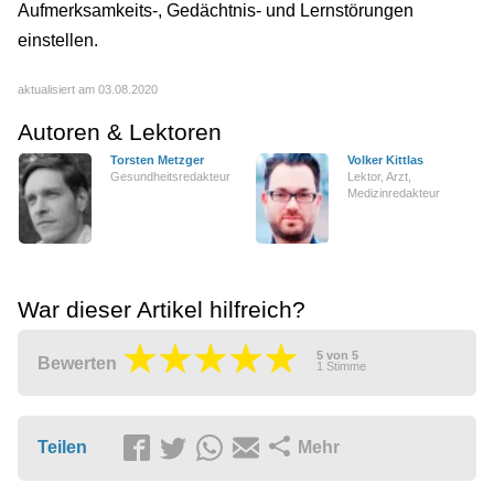
Aufmerksamkeits-, Gedächtnis- und Lernstörungen
einstellen.
aktualisiert am 03.08.2020
Autoren & Lektoren
Torsten Metzger
Volker Kittlas
Gesundheitsredakteur
Lektor, Arzt,
Medizinredakteur
War dieser Artikel hilfreich?
5
von
5
Bewerten
1
Stimme
Teilen
Mehr