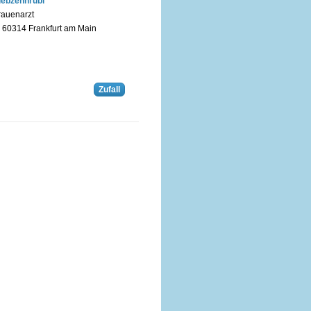
iebzehnrübl
rauenarzt
n 60314 Frankfurt am Main
Zufall