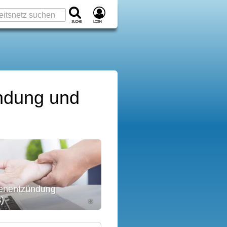
Suche
Login
ündung und
enentzündung
s)
©