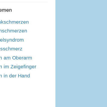
hemen
nkschmerzen
enschmerzen
nelsyndrom
sschmerz
n am Oberarm
 im Zeigefinger
 in der Hand