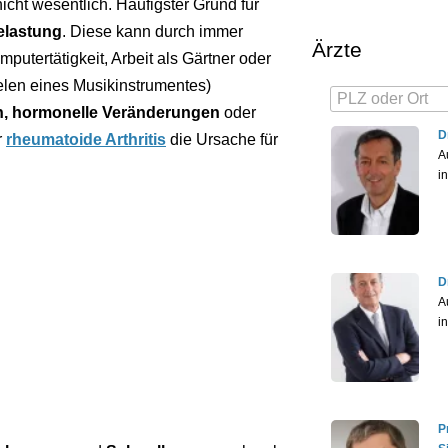
cht wesentlich. Häufigster Grund für
elastung
. Diese kann durch immer
Ärzte
utertätigkeit, Arbeit als Gärtner oder
ielen eines Musikinstrumentes)
n, hormonelle Veränderungen
oder
D
r
rheumatoide Arthritis
die Ursache für
A
i
D
A
i
P