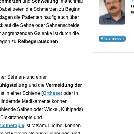
S
chmerzen
und
Schwellung
, manchmal
F
 Dabei treten die Schmerzen zu Beginn
i
klagen die Patienten häufig auch über
ck auf die Sehne oder Sehnenscheide
er angrenzenden Gelenke ist durch die
Alle anzeigen
wegen zu
Reibegeräuschen
ner Sehnen- und einer
uhigstellung
und die
Vermeidung der
st in einer Schiene (
Orthese
) oder in
lindernde Medikamente können
kühlende Salben oder Wickel, Kühlpads)
Elektrotherapie und
iotherapie
ist ratsam. Hierbei können
miert werden als auch Dehnungs- und