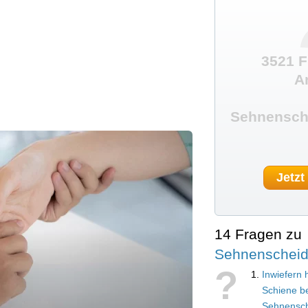
3521 F
A
Sehnensch
Jetzt
14 Fragen zu
Sehnenschei
?
Inwiefern
Schiene b
Sehnensc