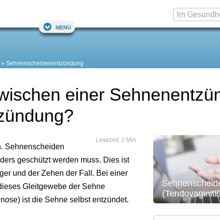
Menü
Sehnenscheidenentzündung
zwischen einer Sehnenentz
tzündung?
Lesezeit: 2 Min.
n. Sehnenscheiden
ders geschützt werden muss. Dies ist
r und der Zehen der Fall. Bei einer
Sehnenscheid
r dieses Gleitgewebe der Sehne
(Tendovaginiti
inose) ist die Sehne selbst entzündet.