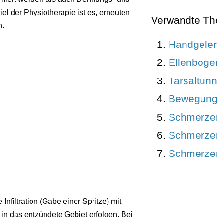
el der Physiotherapie ist es, erneuten
Verwandte T
n.
Handgele
Ellenbog
Tarsaltun
Bewegung
Schmerze
Schmerzen
Schmerzen
filtration (Gabe einer Spritze) mit
in das entzündete Gebiet erfolgen. Bei