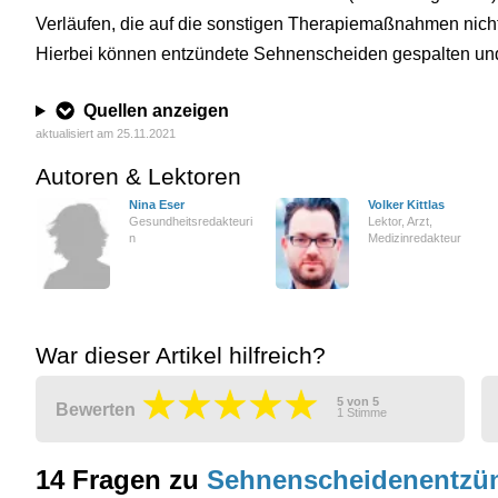
Verläufen, die auf die sonstigen Therapiemaßnahmen nicht 
Hierbei können entzündete Sehnenscheiden gespalten un
Quellen anzeigen
aktualisiert am 25.11.2021
Autoren & Lektoren
Nina Eser
Volker Kittlas
Gesundheitsredakteuri
Lektor, Arzt,
n
Medizinredakteur
War dieser Artikel hilfreich?
5
von
5
Bewerten
1
Stimme
14 Fragen zu
Sehnenscheidenentzü