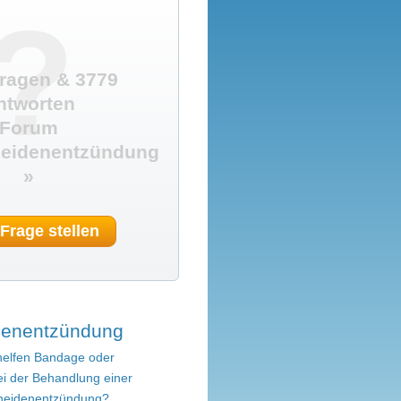
?
ragen & 3779
ntworten
Forum
eidenentzündung
»
 Frage stellen
denentzündung
 helfen Bandage oder
ei der Behandlung einer
heidenentzündung?