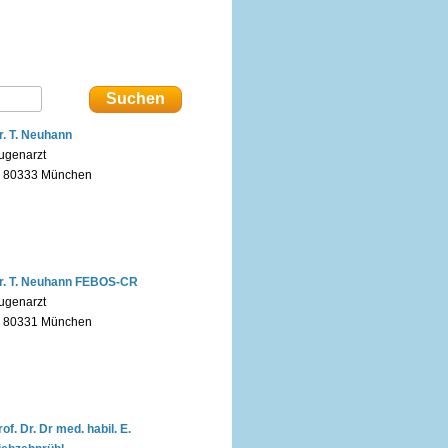
r. T. Neuhann
ugenarzt
n 80333 München
r. T. Neuhann FEBOS-CR
ugenarzt
n 80331 München
rof. Dr. Dr med. habil. E.