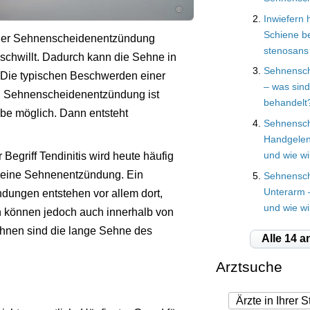
©
Inwiefern 
Schiene be
der Sehnenscheidenentzündung
stenosans
schwillt. Dadurch kann die Sehne in
Sehnensc
. Die typischen Beschwerden einer
– was sind
den Sehnenscheidenentzündung ist
behandelt
be möglich. Dann entsteht
Sehnensc
Handgelen
 Begriff Tendinitis wird heute häufig
und wie w
r eine Sehnenentzündung. Ein
Sehnensc
Unterarm 
dungen entstehen vor allem dort,
und wie w
 können jedoch auch innerhalb von
hnen sind die lange Sehne des
Alle 14 a
Arztsuche