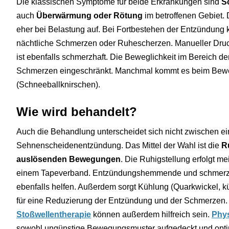
Die klassischen Symptome für beide Erkrankungen sind
S
auch
Überwärmung oder Rötung
im betroffenen Gebiet.
eher bei Belastung auf. Bei Fortbestehen der Entzündung 
nächtliche Schmerzen oder Ruhescherzen. Manueller Dru
ist ebenfalls schmerzhaft. Die Beweglichkeit im Bereich d
Schmerzen eingeschränkt. Manchmal kommt es beim Be
(Schneeballknirschen).
Wie wird behandelt?
Auch die Behandlung unterscheidet sich nicht zwischen ei
Sehnenscheidenentzündung. Das Mittel der Wahl ist die
R
auslösenden Bewegungen
. Die Ruhigstellung erfolgt mei
einem Tapeverband. Entzündungshemmende und schmerz
ebenfalls helfen. Außerdem sorgt Kühlung (Quarkwickel, 
für eine Reduzierung der Entzündung und der Schmerzen. 
Stoßwellentherapie
können außerdem hilfreich sein.
Phys
sowohl ungünstige Bewegungsmuster aufgedeckt und opti