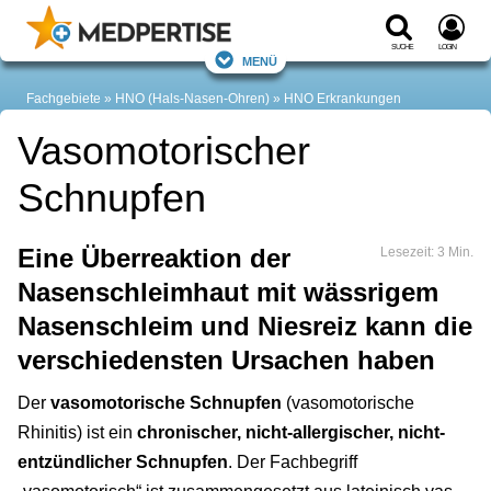
Suche
Login
Menü
Fachgebiete
HNO (Hals-Nasen-Ohren)
HNO Erkrankungen
Vasomotorischer
Schnupfen
Eine Überreaktion der
Lesezeit: 3 Min.
Nasenschleimhaut mit wässrigem
Nasenschleim und Niesreiz kann die
verschiedensten Ursachen haben
Der
vasomotorische Schnupfen
(vasomotorische
Rhinitis) ist ein
chronischer, nicht-allergischer, nicht-
entzündlicher Schnupfen
. Der Fachbegriff