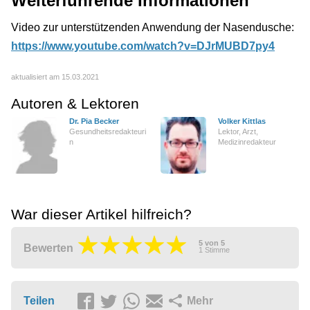
Weiterführende Informationen
Video zur unterstützenden Anwendung der Nasendusche:
https://www.youtube.com/watch?v=DJrMUBD7py4
aktualisiert am 15.03.2021
Autoren & Lektoren
Dr. Pia Becker
Volker Kittlas
Gesundheitsredakteuri
Lektor, Arzt,
n
Medizinredakteur
War dieser Artikel hilfreich?
5
von
5
Bewerten
1
Stimme
Teilen
Mehr