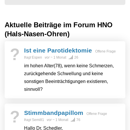
Aktuelle Beiträge im Forum
HNO
(Hals-Nasen-Ohren)
?
Ist eine Parotidektomie
Offene Frage
fragt
Espen
vor
~ 1 Monat
26
im hohen Alter(78), wenn keine Schmerzen,
zurückgehende Schwellung und keine
sonstigen Beeinträchtigungen existieren,
sinnvoll?
?
Stimmbandpapillom
Offene Frage
fragt
Semi81
vor
~ 1 Monat
76
Hallo Dr. Schedler,