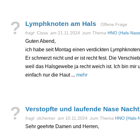
?
Lymphknoten am Hals
Offene Frage
fragt
Cissa
am
21.11.2024
zum Thema
HNO (Hals-Nas
Guten Abend,
ich habe seit Montag einen verdickten Lymphknoten m
Er schmerzt nicht und er ist recht fest. Die Verschieb
weil das Halsgewebe ja recht weich ist. Ich bin mir 
einfach nur die Haut ...
mehr
?
Verstopfte und laufende Nase Nacht
fragt
olchemer
am
10.11.2024
zum Thema
HNO (Hals-
Sehr geehrte Damen und Herren,