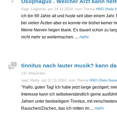
Ösophagus . Welcher Arzt kann hel
fragt
Lagherta
am
14.12.2024
zum Thema
HNO (Hals-
ich bin 69 Jahre alt und huste seit über einem Jahr
bei vielen Ärzten aber es konnte mir bisher keiner h
Meine Nerven liegen blank. Es dauert schon zu lang
nicht mehr so weitermachen. ...
mehr
tinnitus nach lauter musik? kann d
137 Antworten
sagt
Matty
am
27.11.2024
zum Thema
HNO (Hals-Nase
"Hallo, guten Tag! Ich habe jetzt lange gezögert, mei
Interesse kann ich selbstverständlich gerne ausführli
Jahren unter beidseitigem Tinnitus, mit verschieden
Rauschen/Zischen, das ich mitten im ...
mehr