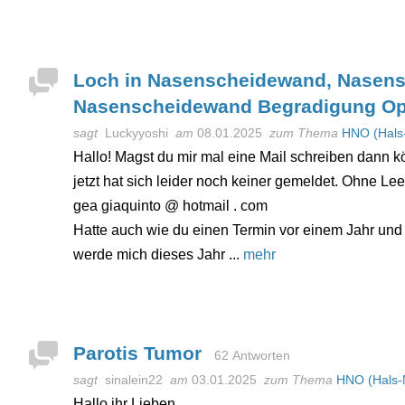
Loch in Nasenscheidewand, Nasens
Nasenscheidewand Begradigung Op
sagt
Luckyyoshi
am
08.01.2025
zum Thema
HNO (Hals
Hallo! Magst du mir mal eine Mail schreiben dann 
jetzt hat sich leider noch keiner gemeldet. Ohne Le
gea giaquinto @ hotmail . com
Hatte auch wie du einen Termin vor einem Jahr und j
werde mich dieses Jahr ...
mehr
Parotis Tumor
62 Antworten
sagt
sinalein22
am
03.01.2025
zum Thema
HNO (Hals-
Hallo ihr Lieben,