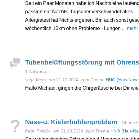
Seit ein Paar Monaten habe ich Nachts eine laufen
passiert nur Nachts. Tagsüber verschwindet alles.
Allergietest hat Nichts ergeben. Bin auch sonst ge
wöchentlich 10km ohne Probleme - Lungen ...
mehr
Tubenbelüftungsstörung mit Ohren
1 Antworten
sagt
Moru
am
21.10.2024
zum Thema
HNO (Hals-Nase
Hallo Michael, gingen die Ohrgeräusche bei Dir wi
?
Nase-u. Kieferhöhlenproblem
Offene F
fragt
Polly24
am
01.10.2024
zum Thema
HNO (Hals-Na