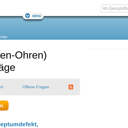
Menü
träge
sen-Ohren)
räge
rt
Offene Fragen
en
eptumdefekt,