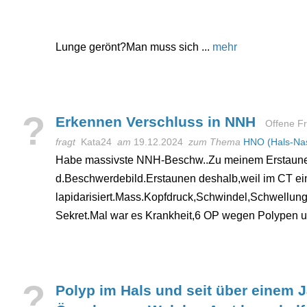
Lunge gerönt?Man muss sich ...
mehr
?
Erkennen Verschluss in NNH
Offene F
fragt
Kata24
am
19.12.2024
zum Thema
HNO (Hals-Na
Habe massivste NNH-Beschw..Zu meinem Erstaunen
d.Beschwerdebild.Erstaunen deshalb,weil im CT ei
lapidarisiert.Mass.Kopfdruck,Schwindel,Schwellung.
Sekret.Mal war es Krankheit,6 OP wegen Polypen und
?
Polyp im Hals und seit über einem J