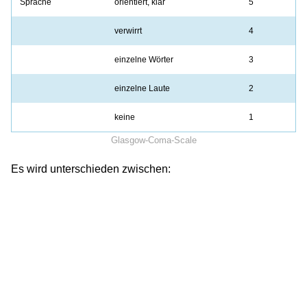
Sprache
orientiert, klar
5
verwirrt
4
einzelne Wörter
3
einzelne Laute
2
keine
1
Glasgow-Coma-Scale
Es wird unterschieden zwischen: