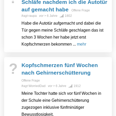
Schläfe nachdem ich die Autotür
auf gemacht habe
Offene Frage
fragt
raupa
vor
> 6 Jahre
1802
Habe die Autotür aufgemacht und dabei die
Tür gegen meine Schläfe geschlagen das ist
schon 3 Wochen her habe jetzt erst
Kopfschmerzen bekommen ...
mehr
?
Kopfschmerzen fünf Wochen
nach Gehirnerschütterung
Offene Frage
fragt
WorriedDad
vor
> 6 Jahre
1912
Meine Tochter hatte sich vor fünf Wochen in
der Schule eine Gehirnerschütterung
zugezogen inklusive fünfminütiger
Bewusstlosigkeit.