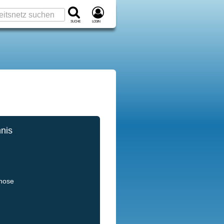
Suche
Login
hnis
gnose