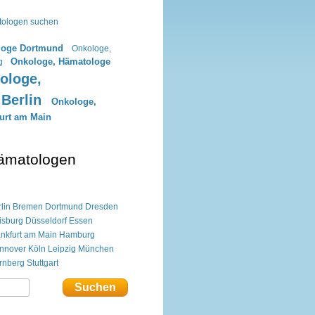
tologen suchen
loge Dortmund
Onkologe,
Onkologe, Hämatologe
g
ologe,
Berlin
Onkologe,
urt am Main
ämatologen
lin
Bremen
Dortmund
Dresden
isburg
Düsseldorf
Essen
ankfurt am Main
Hamburg
nnover
Köln
Leipzig
München
rnberg
Stuttgart