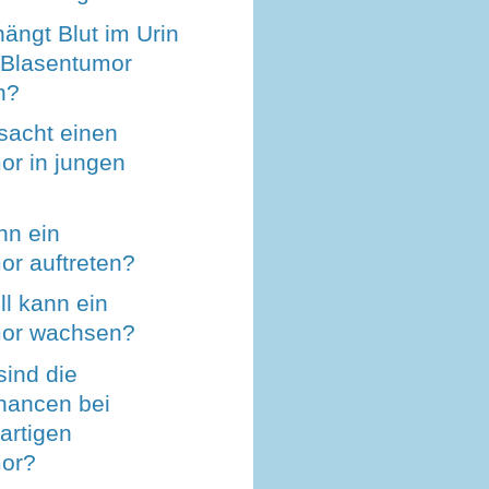
hängt Blut im Urin
 Blasentumor
n?
sacht einen
or in jungen
nn ein
or auftreten?
l kann ein
mor wachsen?
sind die
hancen bei
artigen
or?