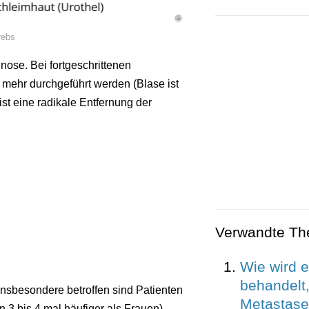
©
rebs
nose. Bei fortgeschrittenen
mehr durchgeführt werden (Blase ist
 ist eine radikale Entfernung der
Verwandte T
Wie wird 
behandelt,
insbesondere betroffen sind Patienten
Metastase
3 bis 4 mal häufiger als Frauen),