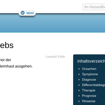
Menü
rebs
Lesezeit: 6 Min.
mor der
Inhaltsverzeic
hleimhaut ausgehen.
Ursachen
Symptome
Diagnose
Differentialdia
Therapie
Prognose
Hinweise