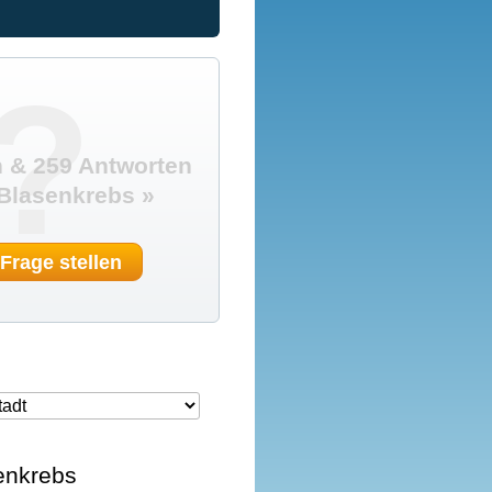
?
 & 259 Antworten
Blasenkrebs »
 Frage stellen
senkrebs