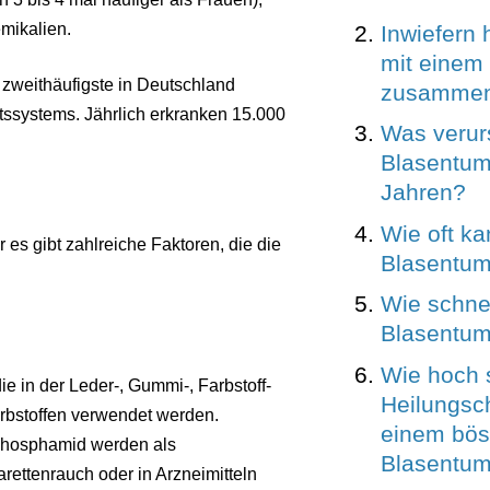
mikalien.
Inwiefern 
mit einem
e zweithäufigste in Deutschland
zusamme
tssystems. Jährlich erkranken 15.000
Was verur
Blasentum
Jahren?
Wie oft ka
 es gibt zahlreiche Faktoren, die die
Blasentum
Wie schnel
Blasentu
Wie hoch 
ie in der Leder-, Gummi-, Farbstoff-
Heilungsc
farbstoffen verwendet werden.
einem bös
phosphamid werden als
Blasentum
ettenrauch oder in Arzneimitteln