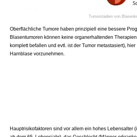
Tumorstadien von Blasenk
Oberflächliche Tumore haben prinzipiell eine bessere Prog
Blasentumoren können keine organerhaltenden Therapien 
komplett befallen und evtl. ist der Tumor metastasiert), hier
Harnblase vorzunehmen.
Hauptrisikofaktoren sind vor allem ein hohes Lebensalter (
ab dem 65. Lebensjahr), das Geschlecht (Männer erkranken 