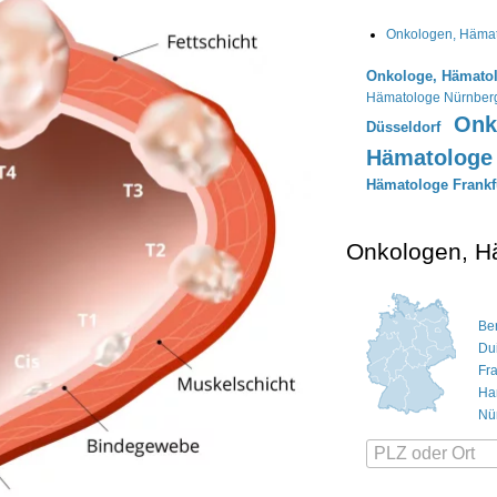
Onkologen, Häma
Onkologe, Hämato
Hämatologe Nürnber
Onk
Düsseldorf
Hämatologe 
Hämatologe Frankf
Onkologen, H
Ber
Du
Fr
Ha
Nü