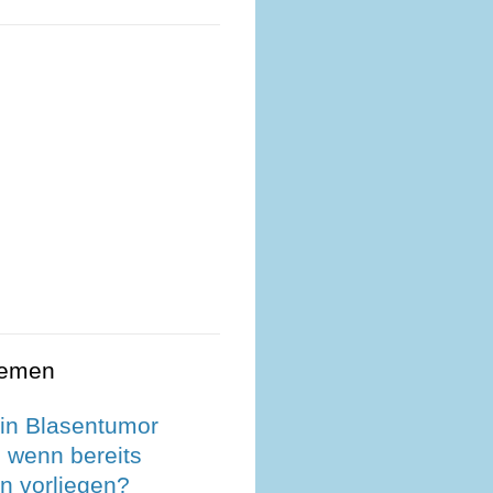
hemen
ein Blasentumor
 wenn bereits
n vorliegen?