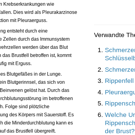
on Krebserkrankungen wie
allen. Dies wird als Pleurakarzinose
tion mit Pleuraerguss.
ng entsteht durch eine
Verwandte T
ne Zellen durch das Immunsystem
wehrzellen werden über das Blut
Schmerze
das Brustfell betroffen ist, kommt
Schlüssel
fig mit Erguss.
Schmerze
es Blutgefäßes in der Lunge.
Rippenfell
in Blutgerinnsel, das sich von
Beinvenen gelöst hat. Durch das
Pleuraerg
urchblutungsstörung im betroffenen
Rippensc
. Folge sind plötzliche
Welche U
ng des Körpers mit Sauerstoff. Es
Rippensch
ch die Minderdurchblutung kann es
der Brust?
f das Brustfell übergreift.