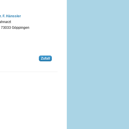
r. F. Hänssler
ahnarzt
n 73033 Göppingen
Zufall