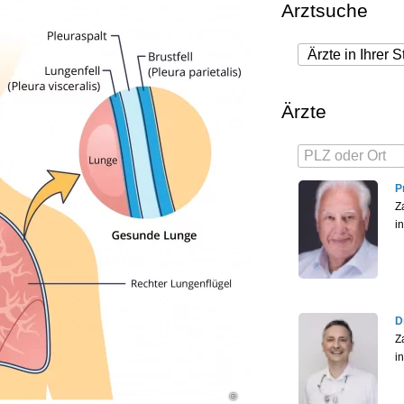
Arztsuche
Ärzte
P
Z
i
D
Z
i
©