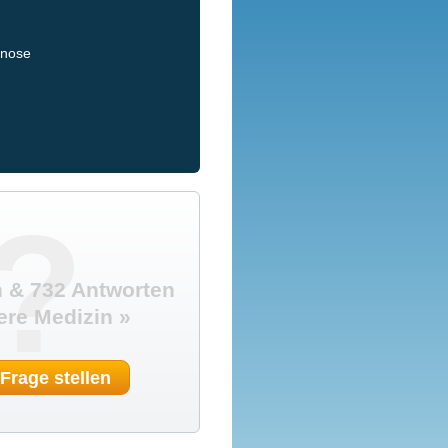
gnose
?
 & 732 Antworten
ere Medizin »
 Frage stellen