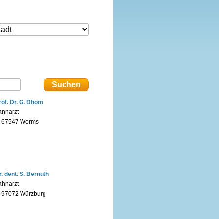
rof. Dr. G. Dhom
ahnarzt
n 67547 Worms
r. dent. S. Bernuth
ahnarzt
n 97072 Würzburg