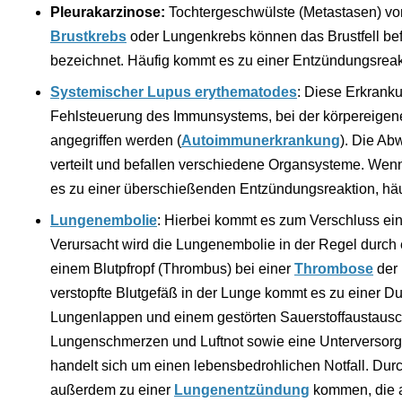
Pleurakarzinose:
Tochtergeschwülste (Metastasen) v
Brustkrebs
oder Lungenkrebs können das Brustfell bef
bezeichnet. Häufig kommt es zu einer Entzündungsreak
Systemischer Lupus erythematodes
: Diese Erkranku
Fehlsteuerung des Immunsystems, bei der körpereige
angegriffen werden (
Autoimmunerkrankung
). Die Ab
verteilt und befallen verschiedene Organsysteme. Wenn 
es zu einer überschießenden Entzündungsreaktion, häu
Lungenembolie
: Hierbei kommt es zum Verschluss ein
Verursacht wird die Lungenembolie in der Regel durch e
einem Blutpfropf (Thrombus) bei einer
Thrombose
der 
verstopfte Blutgefäß in der Lunge kommt es zu einer D
Lungenlappen und einem gestörten Sauerstoffaustausch
Lungenschmerzen und Luftnot sowie eine Unterversorgu
handelt sich um einen lebensbedrohlichen Notfall. Dur
außerdem zu einer
Lungenentzündung
kommen, die au