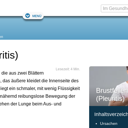
Menü
en
itis)
Lesezeit: 4 Min.
, die aus zwei Blättern
), das äußere kleidet die Innenseite des
egt ein schmaler, mit wenig Flüssigkeit
Brustfelle
e annähernd reibungslose Bewegung der
(Pleuritis)
ehen der Lunge beim Aus- und
Inhaltsverzeic
Ursachen