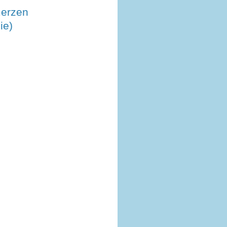
merzen
ie)