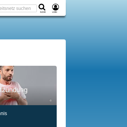
Suche
Login
ntzündung
©
hnis