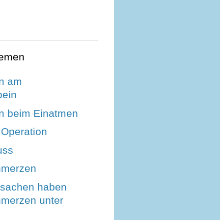
hemen
n am
bein
n beim Einatmen
 Operation
uss
hmerzen
rsachen haben
merzen unter