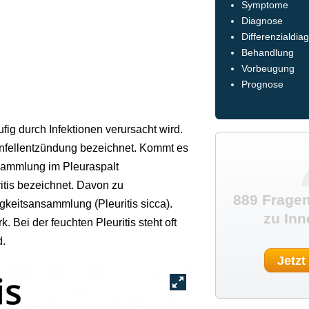
Symptome
Diagnose
Differenzialdia
Behandlung
Vorbeugung
Prognose
ufig durch Infektionen verursacht wird.
penfellentzündung bezeichnet. Kommt es
sammlung im Pleuraspalt
ritis bezeichnet. Davon zu
889 Fragen
gkeitsansammlung (Pleuritis sicca).
zu Inn
 Bei der feuchten Pleuritis steht oft
d.
Jetzt