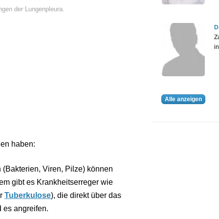
ungen der Lungenpleura.
D
Z
i
Alle anzeigen
hen haben:
 (Bakterien, Viren, Pilze) können
em gibt es Krankheitserreger wie
er
Tuberkulose
), die direkt über das
 es angreifen.