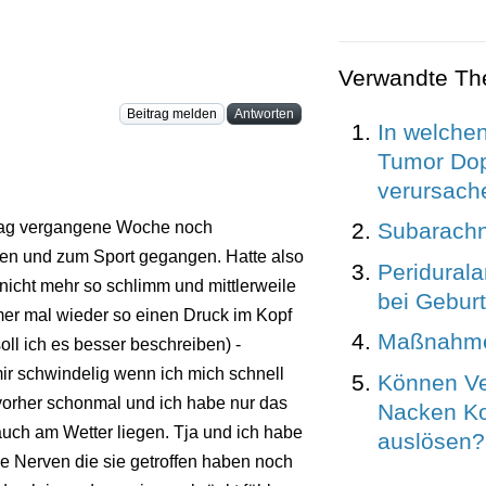
Verwandte T
Beitrag melden
Antworten
In welchen
Tumor Dop
verursach
Subarachn
ontag vergangene Woche noch
ten und zum Sport gegangen. Hatte also
Peridural
cht mehr so schlimm und mittlerweile
bei Geburt
er mal wieder so einen Druck im Kopf
Maßnahmen
ll ich es besser beschreiben) -
ir schwindelig wenn ich mich schnell
Können V
 vorher schonmal und ich habe nur das
Nacken K
auch am Wetter liegen. Tja und ich habe
auslösen?
e Nerven die sie getroffen haben noch