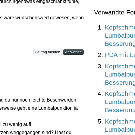
h durch irgendwas eingeschränkt fühle,
Verwandte Fo
en. Es wäre wünschenswert gewesen, wenn
Kopfschm
Lumbalpun
Besserung
Beitrag melden
Antworten
PDA mit L
Kopfschm
Lumbalpun
Besserung
Kopfschm
 und du nur noch leichte Beschwerden
Lumbalpun
lerweise geht eine Lumbalpunktion ja
Besserung
Kopfschm
l zu wenig auf!
Lumbalpun
erzen weggegangen sind? Hast du