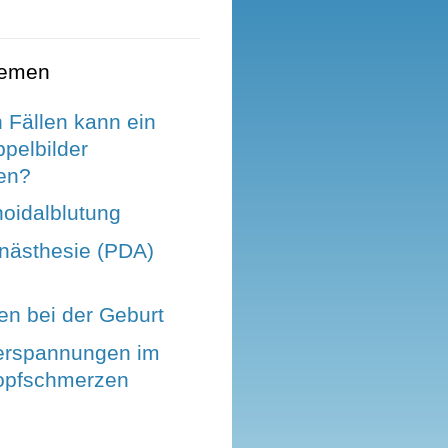
hemen
 Fällen kann ein
pelbilder
en?
oidalblutung
anästhesie (PDA)
 bei der Geburt
erspannungen im
opfschmerzen