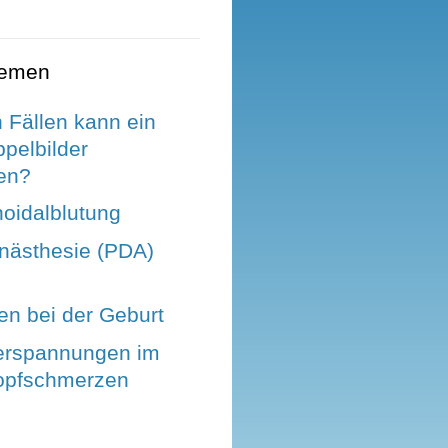
hemen
 Fällen kann ein
pelbilder
en?
oidalblutung
anästhesie (PDA)
 bei der Geburt
erspannungen im
opfschmerzen