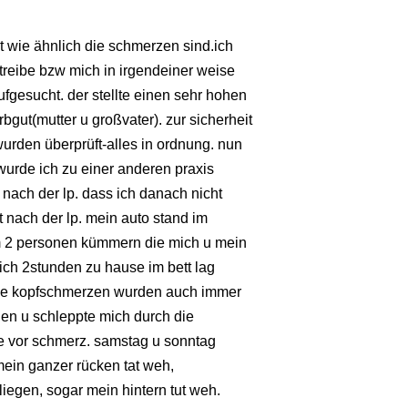
t wie ähnlich die schmerzen sind.ich
treibe bzw mich in irgendeiner weise
fgesucht. der stellte einen sehr hohen
erbgut(mutter u großvater). zur sicherheit
urden überprüft-alles in ordnung. nun
wurde ich zu einer anderen praxis
nach der lp. dass ich danach nicht
t nach der lp. mein auto stand im
m 2 personen kümmern die mich u mein
ich 2stunden zu hause im bett lag
die kopfschmerzen wurden auch immer
hen u schleppte mich durch die
te vor schmerz. samstag u sonntag
mein ganzer rücken tat weh,
iegen, sogar mein hintern tut weh.