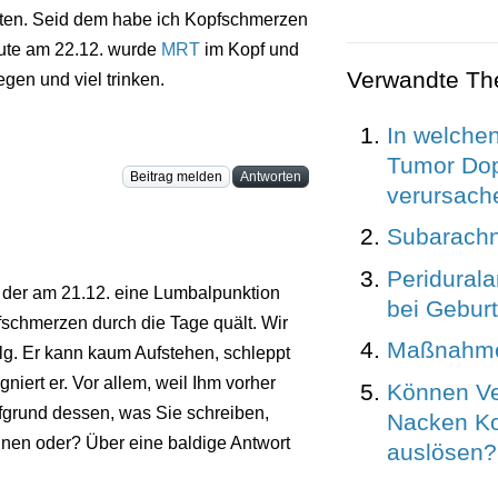
alten. Seid dem habe ich Kopfschmerzen
ute am 22.12. wurde
MRT
im Kopf und
Verwandte T
gen und viel trinken.
In welchen
Tumor Dop
Beitrag melden
Antworten
verursach
Subarachn
Peridural
n der am 21.12. eine Lumbalpunktion
bei Geburt
schmerzen durch die Tage quält. Wir
Maßnahmen
olg. Er kann kaum Aufstehen, schleppt
niert er. Vor allem, weil Ihm vorher
Können V
ufgrund dessen, was Sie schreiben,
Nacken K
nnen oder? Über eine baldige Antwort
auslösen?