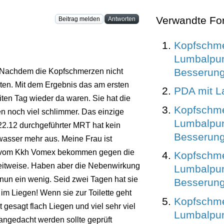
Verwandte Fo
Beitrag melden
Antworten
Kopfschm
Lumbalpun
Besserung
t. Nachdem die Kopfschmerzen nicht
lten. Mit dem Ergebnis das am ersten
PDA mit L
en Tag wieder da waren. Sie hat die
Kopfschm
n noch viel schlimmer. Das einzige
Lumbalpun
m 22.12 durchgeführter MRT hat kein
Besserung
nwasser mehr aus. Meine Frau ist
ich vom Kkh Vomex bekommen gegen die
Kopfschm
 zeitweise. Haben aber die Nebenwirkung
Lumbalpun
 nun ein wenig. Seid zwei Tagen hat sie
Besserung
m Liegen! Wenn sie zur Toilette geht
Kopfschm
 gesagt flach Liegen und viel sehr viel
Lumbalpun
 angedacht werden sollte geprüft