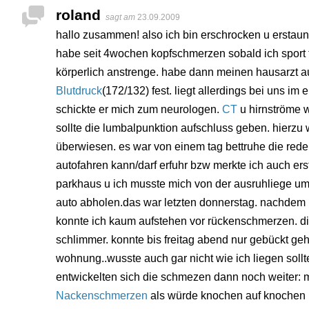
roland
sagt am
23.09.2009
hallo zusammen! also ich bin erschrocken u erstaun
habe seit 4wochen kopfschmerzen sobald ich sport 
körperlich anstrenge. habe dann meinen hausarzt au
Blutdruck
(172/132) fest. liegt allerdings bei uns im 
schickte er mich zum neurologen.
CT
u hirnströme w
sollte die lumbalpunktion aufschluss geben. hierzu 
überwiesen. es war von einem tag bettruhe die rede 
autofahren kann/darf erfuhr bzw merkte ich auch ers
parkhaus u ich musste mich von der ausruhliege u
auto abholen.das war letzten donnerstag. nachdem 
konnte ich kaum aufstehen vor rückenschmerzen. 
schlimmer. konnte bis freitag abend nur gebückt ge
wohnung..wusste auch gar nicht wie ich liegen soll
entwickelten sich die schmezen dann noch weiter: 
Nackenschmerzen
als würde knochen auf knochen l