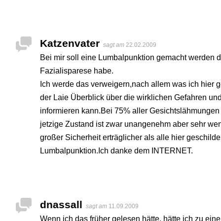
Katzenvater
sagt am
22.02.2009
Bei mir soll eine Lumbalpunktion gemacht werden d
Fazialisparese habe.
Ich werde das verweigern,nach allem was ich hier ge
der Laie Überblick über die wirklichen Gefahren und
informieren kann.Bei 75% aller Gesichtslähmungen
jetzige Zustand ist zwar unangenehm aber sehr weni
großer Sicherheit erträglicher als alle hier geschi
Lumbalpunktion.Ich danke dem INTERNET.
dnassall
sagt am
11.09.2009
Wenn ich das früher gelesen hätte, hätte ich zu ein