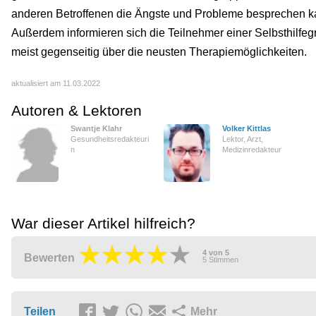
anderen Betroffenen die Ängste und Probleme besprechen k
Außerdem informieren sich die Teilnehmer einer Selbsthilfe
meist gegenseitig über die neusten Therapiemöglichkeiten.
aktualisiert am 11.03.2022
Autoren & Lektoren
Swantje Klahr
Volker Kittlas
Gesundheitsredakteuri
Lektor, Arzt,
n
Medizinredakteur
War dieser Artikel hilfreich?
4
von
5
Bewerten
5
Stimmen
Teilen
Mehr