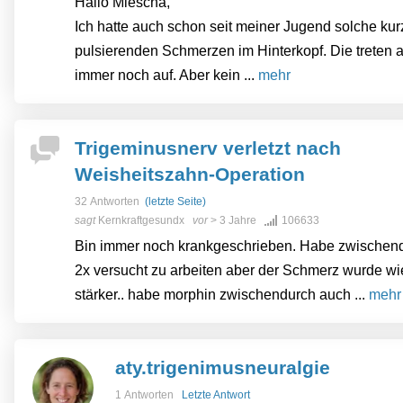
Hallo Miescha,
Ich hatte auch schon seit meiner Jugend solche ku
pulsierenden Schmerzen im Hinterkopf. Die treten 
immer noch auf. Aber kein ...
mehr
Trigeminusnerv verletzt nach
Weisheitszahn-Operation
32 Antworten
(letzte Seite)
sagt
Kernkraftgesundx
vor
> 3 Jahre
106633
Bin immer noch krankgeschrieben. Habe zwischen
2x versucht zu arbeiten aber der Schmerz wurde wi
stärker.. habe morphin zwischendurch auch ...
mehr
aty.trigenimusneuralgie
1 Antworten
Letzte Antwort