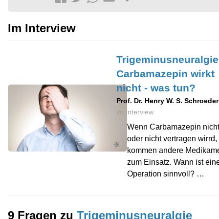
Im Interview
Trigeminusneuralgie
Carbamazepin wirkt
nicht - was tun?
Prof. Dr. Henry W. S. Schroeder
im Interview
Wenn Carbamazepin nicht 
oder nicht vertragen wirrd
©
kommen andere Medikam
zum Einsatz. Wann ist ein
Operation sinnvoll? …
9 Fragen zu
Trigeminusneuralgie