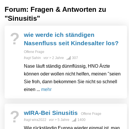
Forum: Fragen & Antworten zu
"Sinusitis"
?
wie werde ich ständigen
Nasenfluss seit Kindesalter los?
Offene Frage
fragt
Sahin
vor
> 2 Jahre
307
Nase läuft ständig dünnflüssig, HNO Ärzte
können oder wollen nicht helfen, meinen "seien
Sie froh, dann bekommen Sie nicht so schnell
einen ...
mehr
?
wIRA-Bei Sinusitis
Offene Frage
fragt
wira2022
vor
> 5 Jahre
1400
Wie rückständig Europa wieder einmal ist, man