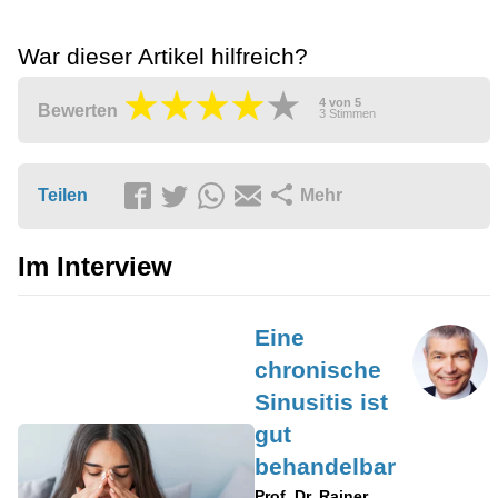
War dieser Artikel hilfreich?
4
von
5
Bewerten
3
Stimmen
Teilen
Mehr
Im Interview
Eine
chronische
Sinusitis ist
gut
behandelbar
Prof. Dr. Rainer