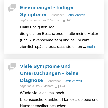
Eisenmangel - heftige
Symptome
1 Antworten
Letzte Antwort
sagt
Matzematz
vor
2 Monate
449
Hallo und guten Tag,
die gleichen Beschwerden hatte meine Mutter
(und Rückenschmerzen) und bei ihr kam
ziemlich spät heraus, dass sie einen ...
mehr
Viele Symptome und
Untersuchungen - keine
Diagnose
1 Antworten
Letzte Antwort
sagt
Boala
vor
7 Monate
674
Würde vielleicht mal noch
Eisenspeicherkrankheit, Hämostasiologie und
Humangenetiker besuchen.