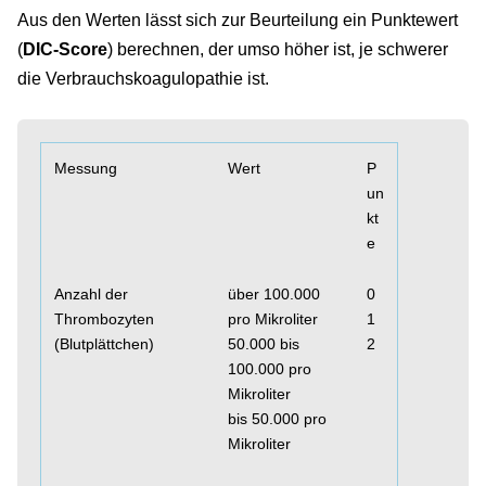
Aus den Werten lässt sich zur Beurteilung ein Punktewert
(
DIC-Score
) berechnen, der umso höher ist, je schwerer
die Verbrauchskoagulopathie ist.
Messung
Wert
P
un
kt
e
Anzahl der
über 100.000
0
Thrombozyten
pro Mikroliter
1
(Blutplättchen)
50.000 bis
2
100.000 pro
Mikroliter
bis 50.000 pro
Mikroliter