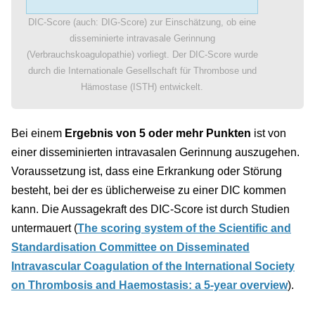
DIC-Score (auch: DIG-Score) zur Einschätzung, ob eine
disseminierte intravasale Gerinnung
(Verbrauchskoagulopathie) vorliegt. Der DIC-Score wurde
durch die Internationale Gesellschaft für Thrombose und
Hämostase (ISTH) entwickelt.
Bei einem
Ergebnis von 5 oder mehr Punkten
ist von
einer disseminierten intravasalen Gerinnung auszugehen.
Voraussetzung ist, dass eine Erkrankung oder Störung
besteht, bei der es üblicherweise zu einer DIC kommen
kann. Die Aussagekraft des DIC-Score ist durch Studien
untermauert (
The scoring system of the Scientific and
Standardisation Committee on Disseminated
Intravascular Coagulation of the International Society
on Thrombosis and Haemostasis: a 5-year overview
).