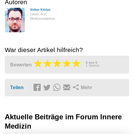
Autoren
Volker Kittlas
Lektor, Arzt,
Medizinredakteur
War dieser Artikel hilfreich?
5
von
5
Bewerten
1
Stimme
Teilen
Mehr
Aktuelle Beiträge im Forum
Innere
Medizin