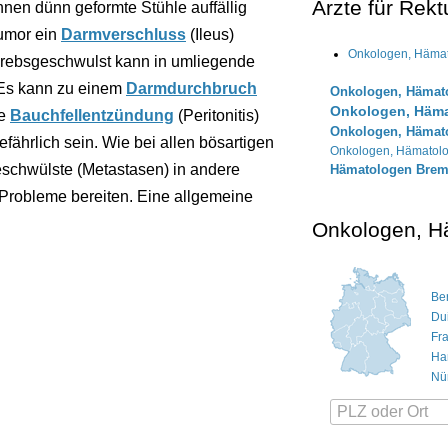
Ärzte für Rek
nen dünn geformte Stühle auffällig
Tumor ein
Darmverschluss
(Ileus)
Onkologen, Häma
Krebsgeschwulst kann in umliegende
 Es kann zu einem
Darmdurchbruch
Onkologen, Hämat
Onkologen, Häma
he
Bauchfellentzündung
(Peritonitis)
Onkologen, Hämato
ährlich sein. Wie bei allen bösartigen
Onkologen, Hämatol
schwülste (Metastasen) in andere
Hämatologen Bre
Probleme bereiten. Eine allgemeine
Onkologen, H
Ber
Du
Fr
Ha
Nü