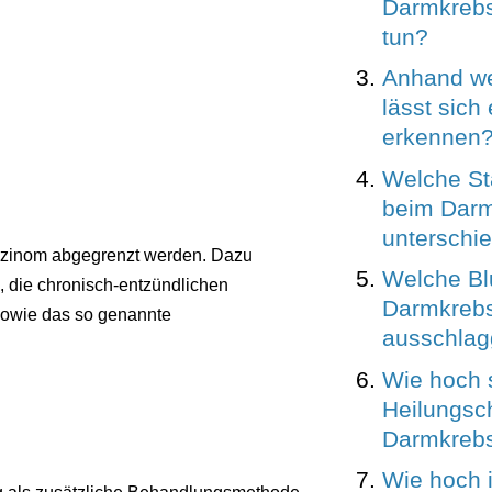
Darmkrebs
tun?
Anhand we
lässt sich
erkennen
Welche St
beim Dar
unterschi
zinom abgegrenzt werden. Dazu
Welche Blu
, die chronisch-entzündlichen
Darmkreb
owie das so genannte
ausschla
Wie hoch 
Heilungsc
Darmkreb
Wie hoch i