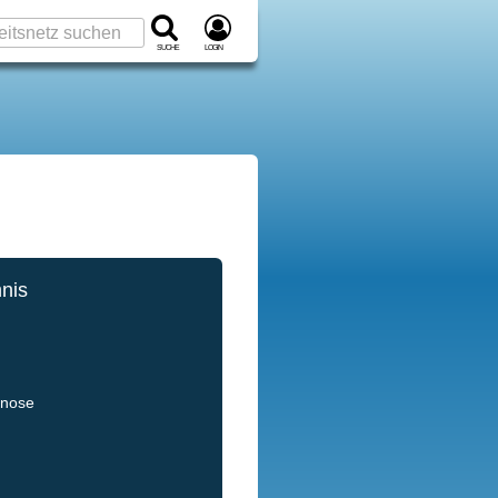
Suche
Login
hnis
gnose