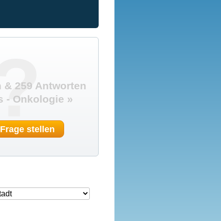
?
 & 259 Antworten
s - Onkologie »
 Frage stellen