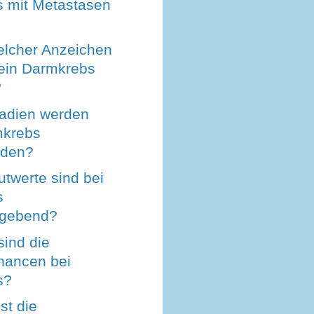
 mit Metastasen
lcher Anzeichen
 ein Darmkrebs
?
adien werden
mkrebs
eden?
twerte sind bei
s
ggebend?
sind die
hancen bei
s?
st die