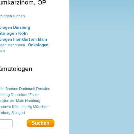
tumkarzinom, OP
tologen suchen
ologen Duisburg
tologen Köln
logen Frankfurt am Main
Onkologen,
ogen Mannheim
men
ämatologen
lin
Bremen
Dortmund
Dresden
isburg
Düsseldorf
Essen
ankfurt am Main
Hamburg
nnover
Köln
Leipzig
München
rnberg
Stuttgart