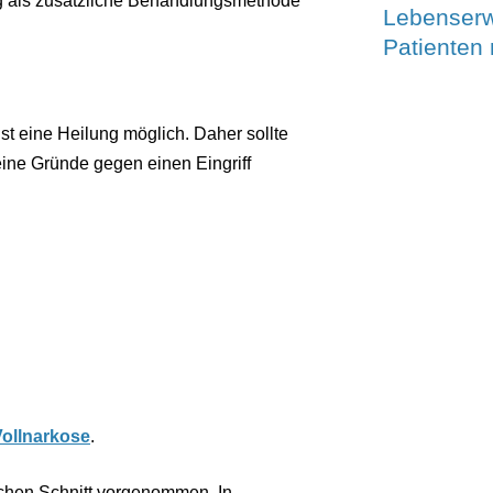
g als zusätzliche Behandlungsmethode
Lebenserw
Patienten
st eine Heilung möglich. Daher sollte
keine Gründe gegen einen Eingriff
Vollnarkose
.
lichen Schnitt vorgenommen. In