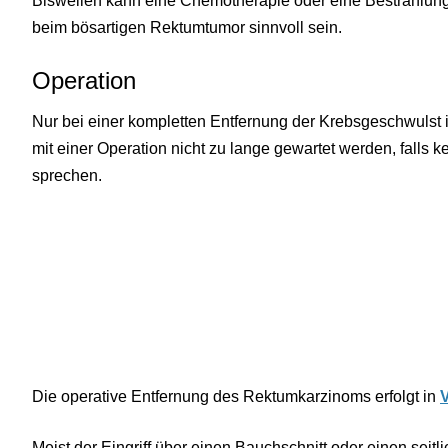
Bisweilen kann eine Chemotherapie oder eine Bestrahlun
beim bösartigen Rektumtumor sinnvoll sein.
Operation
Nur bei einer kompletten Entfernung der Krebsgeschwulst i
mit einer Operation nicht zu lange gewartet werden, falls 
sprechen.
Die operative Entfernung des Rektumkarzinoms erfolgt in
Meist der Eingriff über einen Bauchschnitt oder einen seit