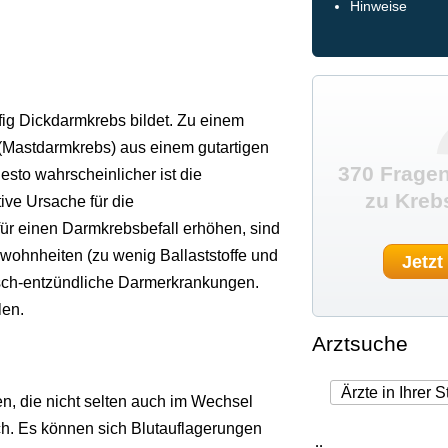
Hinweise
fig Dickdarmkrebs bildet. Zu einem
 (Mastdarmkrebs) aus einem gutartigen
370 Fragen
sto wahrscheinlicher ist die
zu Kreb
ive Ursache für die
ür einen Darmkrebsbefall erhöhen, sind
ohnheiten (zu wenig Ballaststoffe und
Jetzt
nisch-entzündliche Darmerkrankungen.
len.
Arztsuche
 die nicht selten auch im Wechsel
h. Es können sich Blutauflagerungen