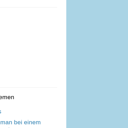
hemen
s
man bei einem