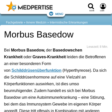
Suche
Login
Menü
Fachgebiete
Innere Medizin
Internistische Erkrankungen
Morbus Basedow
Lesezeit: 8 Min.
Bei
Morbus Basedow,
der
Basedowschen
Krankheit
oder
Graves-Krankheit
leiden die Betroffenen
an einer besonderen Form
von
Schilddrüsenüberfunktion
(Hyperthyreose). Da sich
die Schilddrüsenhormone auf eine Vielzahl an
Körperfunktionen auswirken, ist dies umso
beunruhigender. Zudem handelt es sich bei Morbus
Basedow um eine Autoimmunerkrankung – eine Störung,
bei dem das Immunsystem Gewebe im eigenen Körper
angreift. Diese tritt oftmals in Kombination mit anderen