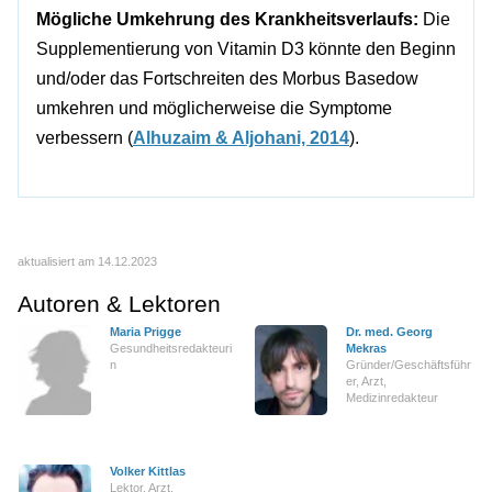
Mögliche Umkehrung des Krankheitsverlaufs:
Die
Supplementierung von Vitamin D3 könnte den Beginn
und/oder das Fortschreiten des Morbus Basedow
umkehren und möglicherweise die Symptome
verbessern (
Alhuzaim & Aljohani, 2014
).
aktualisiert am 14.12.2023
Autoren & Lektoren
Maria Prigge
Dr. med. Georg
Gesundheitsredakteuri
Mekras
n
Gründer/Geschäftsführ
er, Arzt,
Medizinredakteur
Volker Kittlas
Lektor, Arzt,